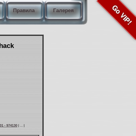
Go VIP!
Правила
Галерея
Shack
01 - 974130
| ... |