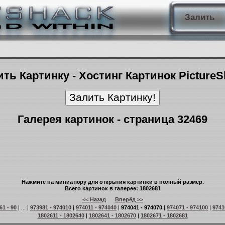
Залить
ть Картинку - Хостинг Картинок Picture
Галерея картинок - страница 32469
Нажмите на миниатюру для открытия картинки в полный размер.
Всего картинок в галерее: 1802681
<< Назад
Вперёд >>
61 - 90
| ... |
973981 - 974010
|
974011 - 974040
|
974041 - 974070
|
974071 - 974100
|
9741
1802611 - 1802640
|
1802641 - 1802670
|
1802671 - 1802681