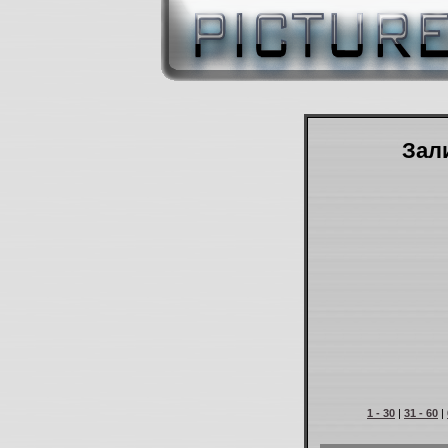
Зали
1 - 30
|
31 - 60
|