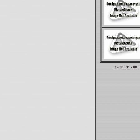
1 - 30
|
31 - 60
|