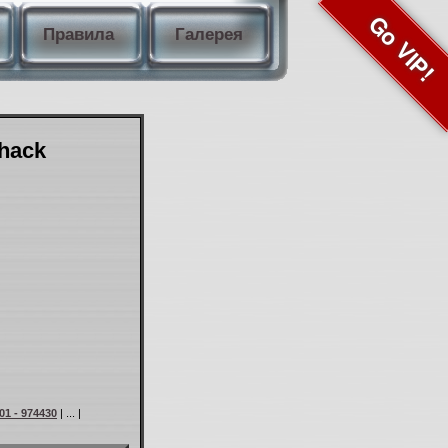
Go VIP!
Правила
Галерея
Shack
01 - 974430
| ... |