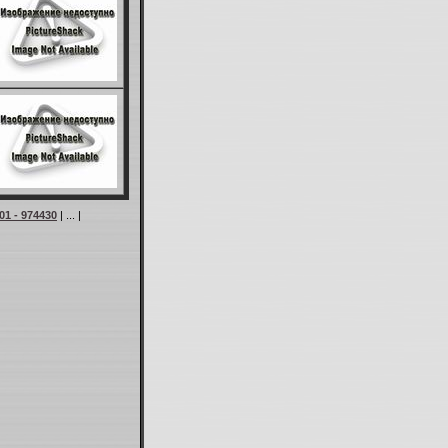
01 - 974430
| ... |