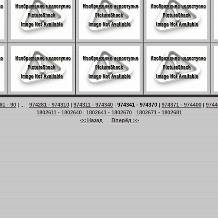
61 - 90
| ... |
974281 - 974310
|
974311 - 974340
|
974341 - 974370
|
974371 - 974400
|
9744
1802611 - 1802640
|
1802641 - 1802670
|
1802671 - 1802681
<< Назад
Вперёд >>