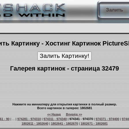
Залить
ть Картинку - Хостинг Картинок Picture
Галерея картинок - страница 32479
Нажмите на миниатюру для открытия картинки в полный размер.
Всего картинок в галерее: 1802681
<< Назад
Вперёд >>
61 - 90
| ... |
974281 - 974310
|
974311 - 974340
|
974341 - 974370
|
974371 - 974400
|
9744
1802611 - 1802640
|
1802641 - 1802670
|
1802671 - 1802681