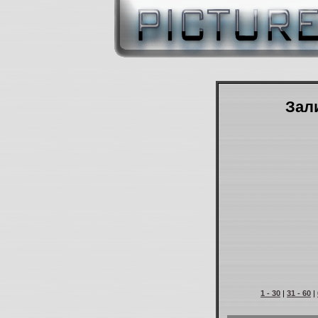
Зали
1 - 30
|
31 - 60
|