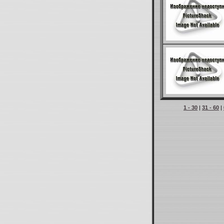
1 - 30
|
31 - 60
|