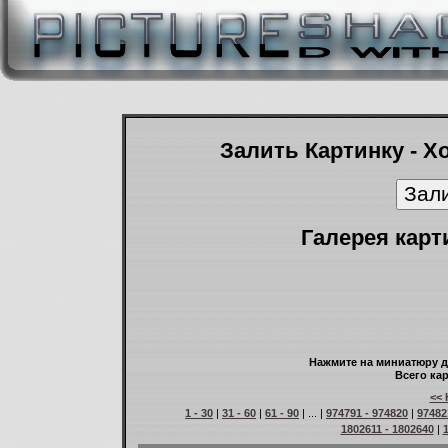
Залить Картинку - Х
Галерея карт
Нажмите на миниатюру д
Всего кар
<< 
1 - 30
|
31 - 60
|
61 - 90
| ... |
974791 - 974820
|
97482
1802611 - 1802640
|