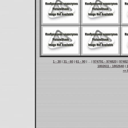
1 - 30
|
31 - 60
|
61 - 90
| ... |
974791 - 974820
|
97482
1802611 - 1802640
|
<< 