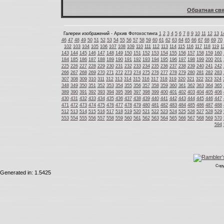
Обратная свя
Галереи изображений - Архив Фотохостинга
1
2
3
4
5
6
7
8
9
10
11
12
13
1
46
47
48
49
50
51
52
53
54
55
56
57
58
59
60
61
62
63
64
65
66
67
68
69
70
102
103
104
105
106
107
108
109
110
111
112
113
114
115
116
117
118
119
1
143
144
145
146
147
148
149
150
151
152
153
154
155
156
157
158
159
160
184
185
186
187
188
189
190
191
192
193
194
195
196
197
198
199
200
201
225
226
227
228
229
230
231
232
233
234
235
236
237
238
239
240
241
242
266
267
268
269
270
271
272
273
274
275
276
277
278
279
280
281
282
283
307
308
309
310
311
312
313
314
315
316
317
318
319
320
321
322
323
324
348
349
350
351
352
353
354
355
356
357
358
359
360
361
362
363
364
365
389
390
391
392
393
394
395
396
397
398
399
400
401
402
403
404
405
406
430
431
432
433
434
435
436
437
438
439
440
441
442
443
444
445
446
447
471
472
473
474
475
476
477
478
479
480
481
482
483
484
485
486
487
488
512
513
514
515
516
517
518
519
520
521
522
523
524
525
526
527
528
529
553
554
555
556
557
558
559
560
561
562
563
564
565
566
567
568
569
570
594
Copy
Generated in: 1.5425