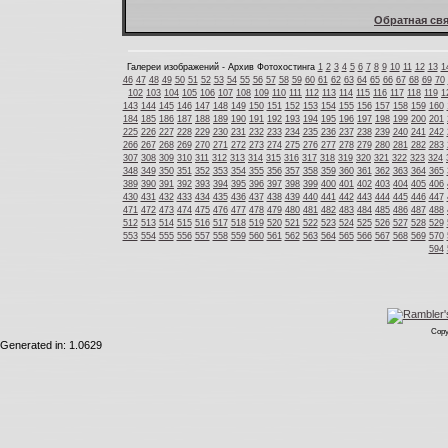
Обратная свя
Галереи изображений - Архив Фотохостинга
1
2
3
4
5
6
7
8
9
10
11
12
13
1
46
47
48
49
50
51
52
53
54
55
56
57
58
59
60
61
62
63
64
65
66
67
68
69
70
102
103
104
105
106
107
108
109
110
111
112
113
114
115
116
117
118
119
1
143
144
145
146
147
148
149
150
151
152
153
154
155
156
157
158
159
160
184
185
186
187
188
189
190
191
192
193
194
195
196
197
198
199
200
201
225
226
227
228
229
230
231
232
233
234
235
236
237
238
239
240
241
242
266
267
268
269
270
271
272
273
274
275
276
277
278
279
280
281
282
283
307
308
309
310
311
312
313
314
315
316
317
318
319
320
321
322
323
324
348
349
350
351
352
353
354
355
356
357
358
359
360
361
362
363
364
365
389
390
391
392
393
394
395
396
397
398
399
400
401
402
403
404
405
406
430
431
432
433
434
435
436
437
438
439
440
441
442
443
444
445
446
447
471
472
473
474
475
476
477
478
479
480
481
482
483
484
485
486
487
488
512
513
514
515
516
517
518
519
520
521
522
523
524
525
526
527
528
529
553
554
555
556
557
558
559
560
561
562
563
564
565
566
567
568
569
570
594
Copy
Generated in: 1.0629