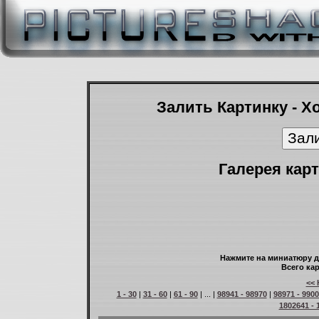
Залить Картинку - Х
Галерея карт
Нажмите на миниатюру д
Всего кар
<< 
1 - 30
|
31 - 60
|
61 - 90
| ... |
98941 - 98970
|
98971 - 990
1802641 - 