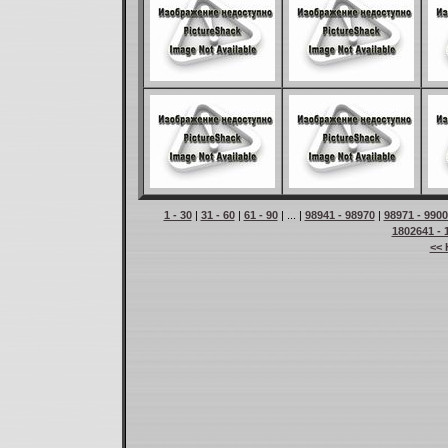
1 - 30
|
31 - 60
|
61 - 90
| ... |
98941 - 98970
|
98971 - 990
1802641 - 
<< 