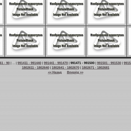
61 - 90
| ... |
991411 - 991440
|
991441 - 991470
|
991471 - 991500
|
991501 - 991530
|
9915
1802611 - 1802640
|
1802641 - 1802670
|
1802671 - 1802681
<< Назад
Вперёд >>