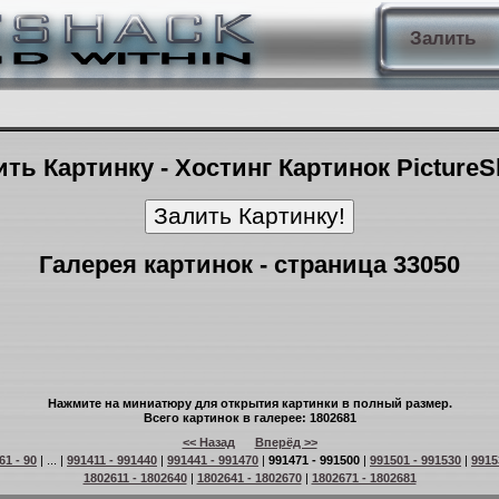
Залить
ть Картинку - Хостинг Картинок Picture
Галерея картинок - страница 33050
Нажмите на миниатюру для открытия картинки в полный размер.
Всего картинок в галерее: 1802681
<< Назад
Вперёд >>
61 - 90
| ... |
991411 - 991440
|
991441 - 991470
|
991471 - 991500
|
991501 - 991530
|
9915
1802611 - 1802640
|
1802641 - 1802670
|
1802671 - 1802681