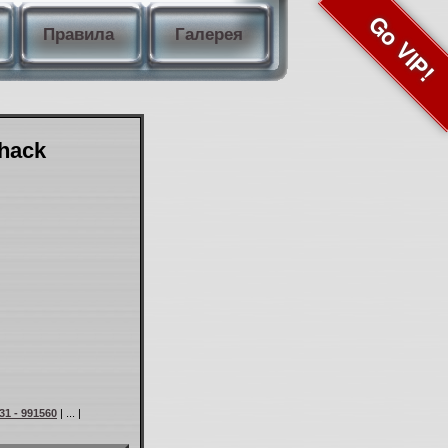
Go VIP!
Правила
Галерея
Shack
31 - 991560
| ... |