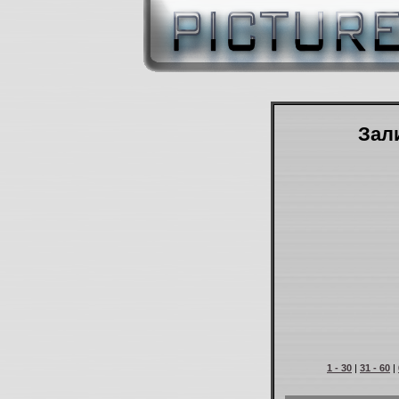
Зали
1 - 30
|
31 - 60
|