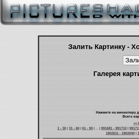
Залить Картинку - Х
Галерея карт
Нажмите на миниатюру д
Всего кар
<< 
1 - 30
|
31 - 60
|
61 - 90
| ... |
991681 - 991710
|
99171
1802611 - 1802640
|