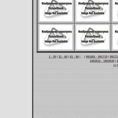
1 - 30
|
31 - 60
|
61 - 90
| ... |
991681 - 991710
|
99171
1802611 - 1802640
|
<< 