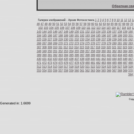
Обратная свя
Галереи изображений - Архив Фотохостинга
1
2
3
4
5
6
7
8
9
10
11
12
13
1
46
47
48
49
50
51
52
53
54
55
56
57
58
59
60
61
62
63
64
65
66
67
68
69
70
102
103
104
105
106
107
108
109
110
111
112
113
114
115
116
117
118
119
1
143
144
145
146
147
148
149
150
151
152
153
154
155
156
157
158
159
160
184
185
186
187
188
189
190
191
192
193
194
195
196
197
198
199
200
201
225
226
227
228
229
230
231
232
233
234
235
236
237
238
239
240
241
242
266
267
268
269
270
271
272
273
274
275
276
277
278
279
280
281
282
283
307
308
309
310
311
312
313
314
315
316
317
318
319
320
321
322
323
324
348
349
350
351
352
353
354
355
356
357
358
359
360
361
362
363
364
365
389
390
391
392
393
394
395
396
397
398
399
400
401
402
403
404
405
406
430
431
432
433
434
435
436
437
438
439
440
441
442
443
444
445
446
447
471
472
473
474
475
476
477
478
479
480
481
482
483
484
485
486
487
488
512
513
514
515
516
517
518
519
520
521
522
523
524
525
526
527
528
529
553
554
555
556
557
558
559
560
561
562
563
564
565
566
567
568
569
570
594
Copy
Generated in: 1.6699