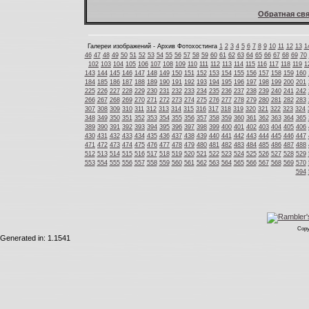
Обратная свя
Галереи изображений - Архив Фотохостинга
1
2
3
4
5
6
7
8
9
10
11
12
13
1
46
47
48
49
50
51
52
53
54
55
56
57
58
59
60
61
62
63
64
65
66
67
68
69
70
102
103
104
105
106
107
108
109
110
111
112
113
114
115
116
117
118
119
1
143
144
145
146
147
148
149
150
151
152
153
154
155
156
157
158
159
160
184
185
186
187
188
189
190
191
192
193
194
195
196
197
198
199
200
201
225
226
227
228
229
230
231
232
233
234
235
236
237
238
239
240
241
242
266
267
268
269
270
271
272
273
274
275
276
277
278
279
280
281
282
283
307
308
309
310
311
312
313
314
315
316
317
318
319
320
321
322
323
324
348
349
350
351
352
353
354
355
356
357
358
359
360
361
362
363
364
365
389
390
391
392
393
394
395
396
397
398
399
400
401
402
403
404
405
406
430
431
432
433
434
435
436
437
438
439
440
441
442
443
444
445
446
447
471
472
473
474
475
476
477
478
479
480
481
482
483
484
485
486
487
488
512
513
514
515
516
517
518
519
520
521
522
523
524
525
526
527
528
529
553
554
555
556
557
558
559
560
561
562
563
564
565
566
567
568
569
570
594
Copy
Generated in: 1.1541