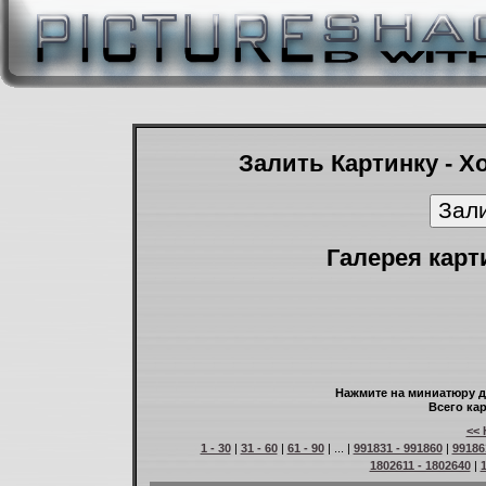
Залить Картинку - Х
Галерея карт
Нажмите на миниатюру д
Всего кар
<< 
1 - 30
|
31 - 60
|
61 - 90
| ... |
991831 - 991860
|
99186
1802611 - 1802640
|