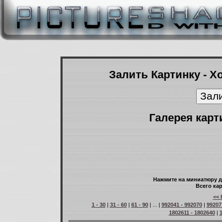
Залить Картинку - Х
Галерея карт
Нажмите на миниатюру д
Всего кар
<< 
1 - 30
|
31 - 60
|
61 - 90
| ... |
992041 - 992070
|
99207
1802611 - 1802640
|