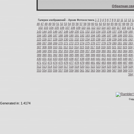
Обратная свя
Галереи изображений - Архив Фотохостинга
1
2
3
4
5
6
7
8
9
10
11
12
13
1
46
47
48
49
50
51
52
53
54
55
56
57
58
59
60
61
62
63
64
65
66
67
68
69
70
102
103
104
105
106
107
108
109
110
111
112
113
114
115
116
117
118
119
1
143
144
145
146
147
148
149
150
151
152
153
154
155
156
157
158
159
160
184
185
186
187
188
189
190
191
192
193
194
195
196
197
198
199
200
201
225
226
227
228
229
230
231
232
233
234
235
236
237
238
239
240
241
242
266
267
268
269
270
271
272
273
274
275
276
277
278
279
280
281
282
283
307
308
309
310
311
312
313
314
315
316
317
318
319
320
321
322
323
324
348
349
350
351
352
353
354
355
356
357
358
359
360
361
362
363
364
365
389
390
391
392
393
394
395
396
397
398
399
400
401
402
403
404
405
406
430
431
432
433
434
435
436
437
438
439
440
441
442
443
444
445
446
447
471
472
473
474
475
476
477
478
479
480
481
482
483
484
485
486
487
488
512
513
514
515
516
517
518
519
520
521
522
523
524
525
526
527
528
529
553
554
555
556
557
558
559
560
561
562
563
564
565
566
567
568
569
570
594
Copy
Generated in: 1.4174