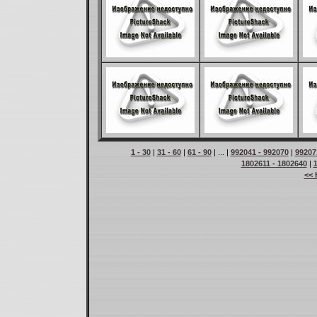
1 - 30
|
31 - 60
|
61 - 90
| ... |
992041 - 992070
|
99207
1802611 - 1802640
|
<< 