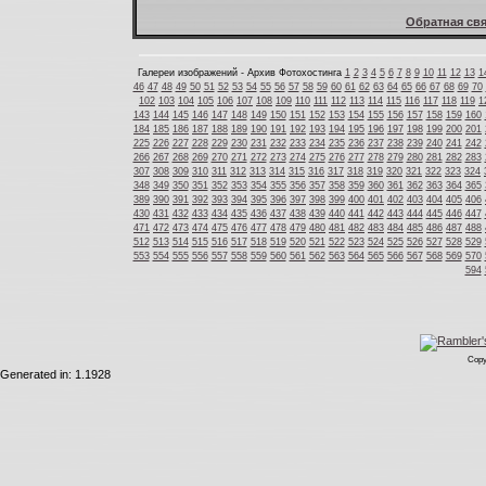
Обратная свя
Галереи изображений - Архив Фотохостинга
1
2
3
4
5
6
7
8
9
10
11
12
13
1
46
47
48
49
50
51
52
53
54
55
56
57
58
59
60
61
62
63
64
65
66
67
68
69
70
102
103
104
105
106
107
108
109
110
111
112
113
114
115
116
117
118
119
1
143
144
145
146
147
148
149
150
151
152
153
154
155
156
157
158
159
160
184
185
186
187
188
189
190
191
192
193
194
195
196
197
198
199
200
201
225
226
227
228
229
230
231
232
233
234
235
236
237
238
239
240
241
242
266
267
268
269
270
271
272
273
274
275
276
277
278
279
280
281
282
283
307
308
309
310
311
312
313
314
315
316
317
318
319
320
321
322
323
324
348
349
350
351
352
353
354
355
356
357
358
359
360
361
362
363
364
365
389
390
391
392
393
394
395
396
397
398
399
400
401
402
403
404
405
406
430
431
432
433
434
435
436
437
438
439
440
441
442
443
444
445
446
447
471
472
473
474
475
476
477
478
479
480
481
482
483
484
485
486
487
488
512
513
514
515
516
517
518
519
520
521
522
523
524
525
526
527
528
529
553
554
555
556
557
558
559
560
561
562
563
564
565
566
567
568
569
570
594
Copy
Generated in: 1.1928