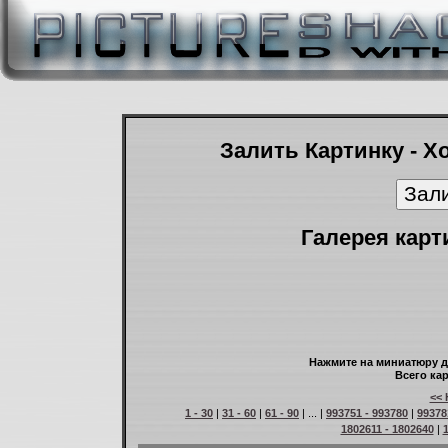
Залить Картинку - Х
Галерея карт
Нажмите на миниатюру д
Всего кар
<< 
1 - 30
|
31 - 60
|
61 - 90
| ... |
993751 - 993780
|
99378
1802611 - 1802640
|