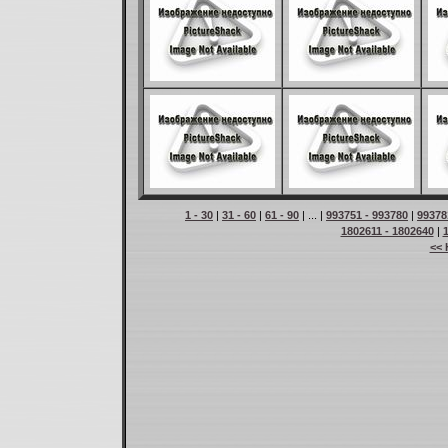
1 - 30
|
31 - 60
|
61 - 90
| ... |
993751 - 993780
|
99378
1802611 - 1802640
|
<< 