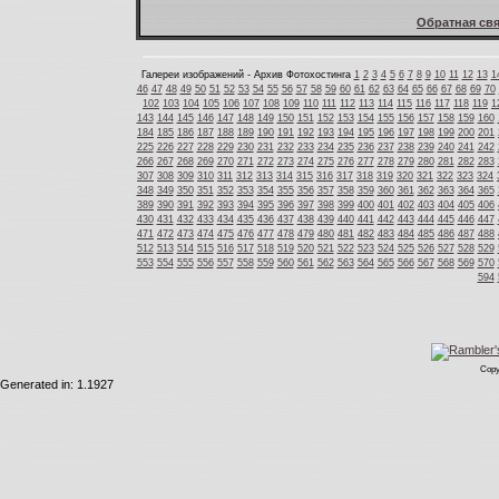
Обратная свя
Галереи изображений - Архив Фотохостинга
1
2
3
4
5
6
7
8
9
10
11
12
13
1
46
47
48
49
50
51
52
53
54
55
56
57
58
59
60
61
62
63
64
65
66
67
68
69
70
102
103
104
105
106
107
108
109
110
111
112
113
114
115
116
117
118
119
1
143
144
145
146
147
148
149
150
151
152
153
154
155
156
157
158
159
160
184
185
186
187
188
189
190
191
192
193
194
195
196
197
198
199
200
201
225
226
227
228
229
230
231
232
233
234
235
236
237
238
239
240
241
242
266
267
268
269
270
271
272
273
274
275
276
277
278
279
280
281
282
283
307
308
309
310
311
312
313
314
315
316
317
318
319
320
321
322
323
324
348
349
350
351
352
353
354
355
356
357
358
359
360
361
362
363
364
365
389
390
391
392
393
394
395
396
397
398
399
400
401
402
403
404
405
406
430
431
432
433
434
435
436
437
438
439
440
441
442
443
444
445
446
447
471
472
473
474
475
476
477
478
479
480
481
482
483
484
485
486
487
488
512
513
514
515
516
517
518
519
520
521
522
523
524
525
526
527
528
529
553
554
555
556
557
558
559
560
561
562
563
564
565
566
567
568
569
570
594
Copy
Generated in: 1.1927