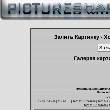
Залить Картинку - Х
Галерея карт
Нажмите на миниатюру д
Всего кар
<< 
1 - 30
|
31 - 60
|
61 - 90
| ... |
1002811 - 1002840
|
1002841 -
1802611 - 1802640
|