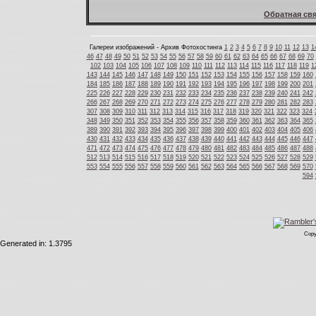
Обратная свя
Галереи изображений - Архив Фотохостинга
1
2
3
4
5
6
7
8
9
10
11
12
13
1
46
47
48
49
50
51
52
53
54
55
56
57
58
59
60
61
62
63
64
65
66
67
68
69
70
102
103
104
105
106
107
108
109
110
111
112
113
114
115
116
117
118
119
1
143
144
145
146
147
148
149
150
151
152
153
154
155
156
157
158
159
160
184
185
186
187
188
189
190
191
192
193
194
195
196
197
198
199
200
201
225
226
227
228
229
230
231
232
233
234
235
236
237
238
239
240
241
242
266
267
268
269
270
271
272
273
274
275
276
277
278
279
280
281
282
283
307
308
309
310
311
312
313
314
315
316
317
318
319
320
321
322
323
324
348
349
350
351
352
353
354
355
356
357
358
359
360
361
362
363
364
365
389
390
391
392
393
394
395
396
397
398
399
400
401
402
403
404
405
406
430
431
432
433
434
435
436
437
438
439
440
441
442
443
444
445
446
447
471
472
473
474
475
476
477
478
479
480
481
482
483
484
485
486
487
488
512
513
514
515
516
517
518
519
520
521
522
523
524
525
526
527
528
529
553
554
555
556
557
558
559
560
561
562
563
564
565
566
567
568
569
570
594
Copy
Generated in: 1.3795