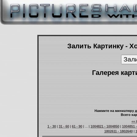
Залить Картинку - Х
Галерея карт
Нажмите на миниатюру д
Всего кар
<< 
1 - 30
|
31 - 60
|
61 - 90
| ... |
1004821 - 1004850
|
1004851 
1802611 - 1802640
|