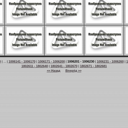
0
| ... |
1006141 - 1006170
|
1006171 - 1006200
|
1006201 - 1006230
|
1006231 - 1006260
|
1
1802611 - 1802640
|
1802641 - 1802670
|
1802671 - 1802681
<< Назад
Вперёд >>