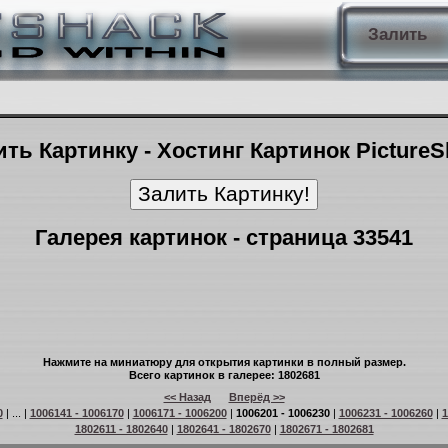
Залить
ть Картинку - Хостинг Картинок Picture
Галерея картинок - страница 33541
Нажмите на миниатюру для открытия картинки в полный размер.
Всего картинок в галерее: 1802681
<< Назад
Вперёд >>
0
| ... |
1006141 - 1006170
|
1006171 - 1006200
|
1006201 - 1006230
|
1006231 - 1006260
|
1
1802611 - 1802640
|
1802641 - 1802670
|
1802671 - 1802681