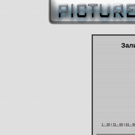
Зали
1 - 30
|
31 - 60
|
61 - 9