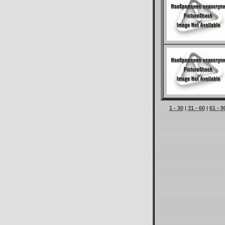
1 - 30
|
31 - 60
|
61 - 9