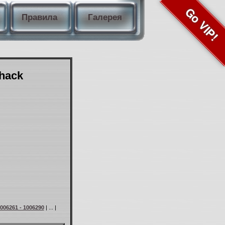
Go VIP!
Правила
Галерея
Shack
006261 - 1006290
| ... |