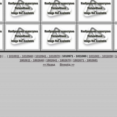
90
| ... |
1010911 - 1010940
|
1010941 - 1010970
|
1010971 - 1011000
|
1011001 - 1011030
|
1
1802611 - 1802640
|
1802641 - 1802670
|
1802671 - 1802681
<< Назад
Вперёд >>