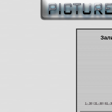
Зали
1 - 30
|
31 - 60
|
61 - 