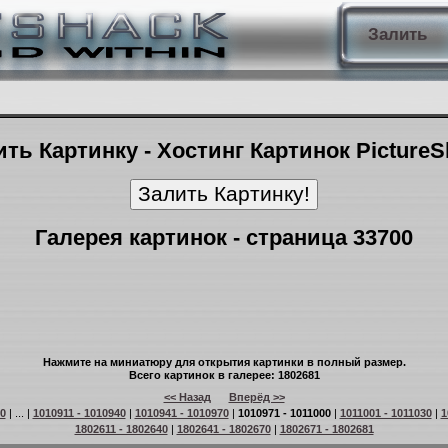
Залить
ть Картинку - Хостинг Картинок Picture
Галерея картинок - страница 33700
Нажмите на миниатюру для открытия картинки в полный размер.
Всего картинок в галерее: 1802681
<< Назад
Вперёд >>
90
| ... |
1010911 - 1010940
|
1010941 - 1010970
|
1010971 - 1011000
|
1011001 - 1011030
|
1
1802611 - 1802640
|
1802641 - 1802670
|
1802671 - 1802681