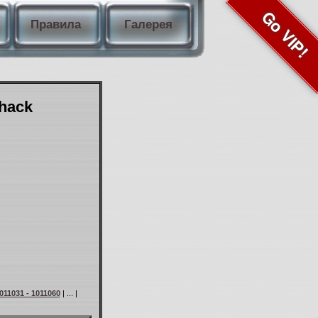
Go VIP!
Правила
Галерея
Shack
011031 - 1011060
| ... |