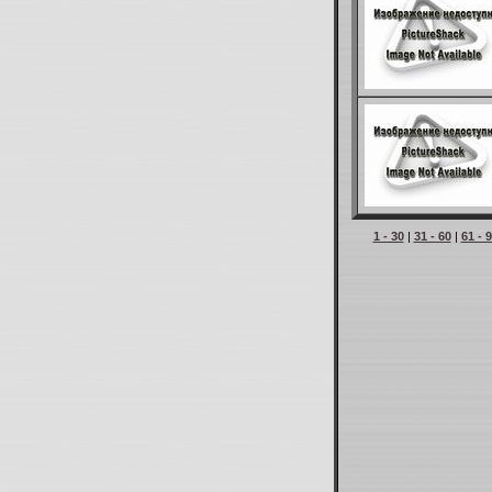
1 - 30
|
31 - 60
|
61 - 