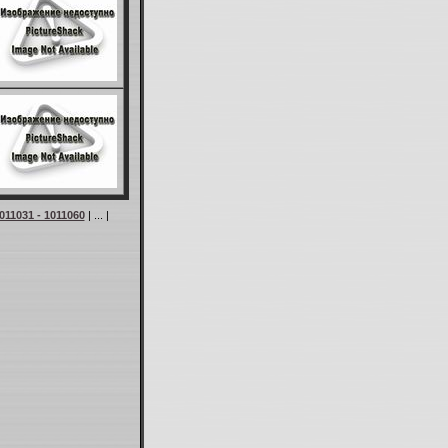
011031 - 1011060
| ... |