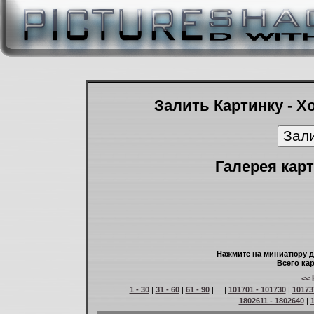
Залить Картинку - Х
Галерея карт
Нажмите на миниатюру д
Всего кар
<< 
1 - 30
|
31 - 60
|
61 - 90
| ... |
101701 - 101730
|
10173
1802611 - 1802640
|