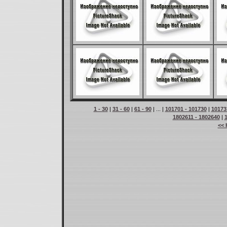
1 - 30
|
31 - 60
|
61 - 90
| ... |
101701 - 101730
|
10173
1802611 - 1802640
|
<< 