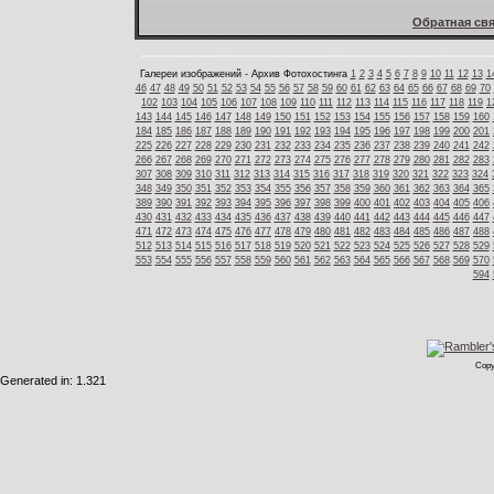
Обратная свя
Галереи изображений - Архив Фотохостинга
1
2
3
4
5
6
7
8
9
10
11
12
13
1
46
47
48
49
50
51
52
53
54
55
56
57
58
59
60
61
62
63
64
65
66
67
68
69
70
102
103
104
105
106
107
108
109
110
111
112
113
114
115
116
117
118
119
1
143
144
145
146
147
148
149
150
151
152
153
154
155
156
157
158
159
160
184
185
186
187
188
189
190
191
192
193
194
195
196
197
198
199
200
201
225
226
227
228
229
230
231
232
233
234
235
236
237
238
239
240
241
242
266
267
268
269
270
271
272
273
274
275
276
277
278
279
280
281
282
283
307
308
309
310
311
312
313
314
315
316
317
318
319
320
321
322
323
324
348
349
350
351
352
353
354
355
356
357
358
359
360
361
362
363
364
365
389
390
391
392
393
394
395
396
397
398
399
400
401
402
403
404
405
406
430
431
432
433
434
435
436
437
438
439
440
441
442
443
444
445
446
447
471
472
473
474
475
476
477
478
479
480
481
482
483
484
485
486
487
488
512
513
514
515
516
517
518
519
520
521
522
523
524
525
526
527
528
529
553
554
555
556
557
558
559
560
561
562
563
564
565
566
567
568
569
570
594
Copy
Generated in: 1.321