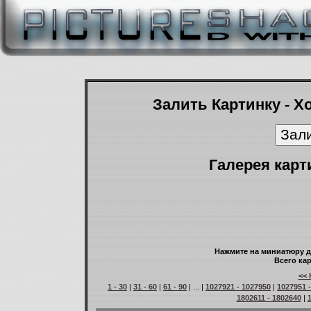
Залить Картинку - Х
Галерея карт
Нажмите на миниатюру д
Всего кар
<< 
1 - 30
|
31 - 60
|
61 - 90
| ... |
1027921 - 1027950
|
1027951 
1802611 - 1802640
|