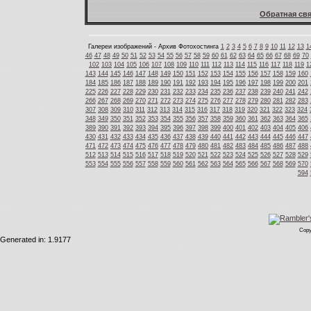
Обратная свя
Галереи изображений - Архив Фотохостинга
1
2
3
4
5
6
7
8
9
10
11
12
13
1
46
47
48
49
50
51
52
53
54
55
56
57
58
59
60
61
62
63
64
65
66
67
68
69
70
102
103
104
105
106
107
108
109
110
111
112
113
114
115
116
117
118
119
1
143
144
145
146
147
148
149
150
151
152
153
154
155
156
157
158
159
160
184
185
186
187
188
189
190
191
192
193
194
195
196
197
198
199
200
201
225
226
227
228
229
230
231
232
233
234
235
236
237
238
239
240
241
242
266
267
268
269
270
271
272
273
274
275
276
277
278
279
280
281
282
283
307
308
309
310
311
312
313
314
315
316
317
318
319
320
321
322
323
324
348
349
350
351
352
353
354
355
356
357
358
359
360
361
362
363
364
365
389
390
391
392
393
394
395
396
397
398
399
400
401
402
403
404
405
406
430
431
432
433
434
435
436
437
438
439
440
441
442
443
444
445
446
447
471
472
473
474
475
476
477
478
479
480
481
482
483
484
485
486
487
488
512
513
514
515
516
517
518
519
520
521
522
523
524
525
526
527
528
529
553
554
555
556
557
558
559
560
561
562
563
564
565
566
567
568
569
570
594
Copy
Generated in: 1.9177