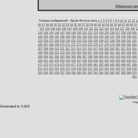
Обратная свя
Галереи изображений - Архив Фотохостинга
1
2
3
4
5
6
7
8
9
10
11
12
13
1
46
47
48
49
50
51
52
53
54
55
56
57
58
59
60
61
62
63
64
65
66
67
68
69
70
102
103
104
105
106
107
108
109
110
111
112
113
114
115
116
117
118
119
1
143
144
145
146
147
148
149
150
151
152
153
154
155
156
157
158
159
160
184
185
186
187
188
189
190
191
192
193
194
195
196
197
198
199
200
201
225
226
227
228
229
230
231
232
233
234
235
236
237
238
239
240
241
242
266
267
268
269
270
271
272
273
274
275
276
277
278
279
280
281
282
283
307
308
309
310
311
312
313
314
315
316
317
318
319
320
321
322
323
324
348
349
350
351
352
353
354
355
356
357
358
359
360
361
362
363
364
365
389
390
391
392
393
394
395
396
397
398
399
400
401
402
403
404
405
406
430
431
432
433
434
435
436
437
438
439
440
441
442
443
444
445
446
447
471
472
473
474
475
476
477
478
479
480
481
482
483
484
485
486
487
488
512
513
514
515
516
517
518
519
520
521
522
523
524
525
526
527
528
529
553
554
555
556
557
558
559
560
561
562
563
564
565
566
567
568
569
570
594
Copy
Generated in: 0.923