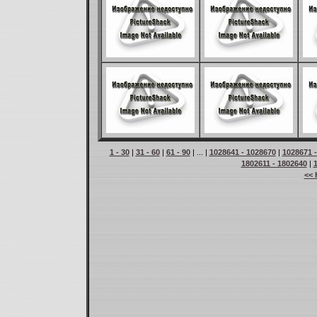
1 - 30
|
31 - 60
|
61 - 90
| ... |
1028641 - 1028670
|
1028671 
1802611 - 1802640
|
<< 