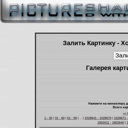
Залить Картинку - Х
Галерея карт
Нажмите на миниатюру д
Всего кар
<< 
1 - 30
|
31 - 60
|
61 - 90
| ... |
1028641 - 1028670
|
1028671 
1802611 - 1802640
|