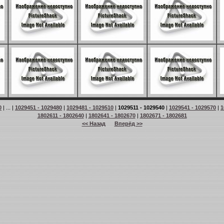
0
| ... |
1029451 - 1029480
|
1029481 - 1029510
|
1029511 - 1029540
|
1029541 - 1029570
|
1
1802611 - 1802640
|
1802641 - 1802670
|
1802671 - 1802681
<< Назад
Вперёд >>