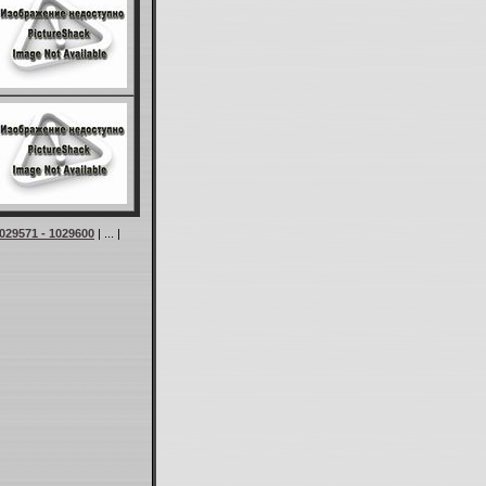
029571 - 1029600
| ... |