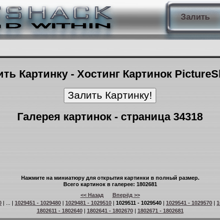
Залить
ть Картинку - Хостинг Картинок Picture
Галерея картинок - страница 34318
Нажмите на миниатюру для открытия картинки в полный размер.
Всего картинок в галерее: 1802681
<< Назад
Вперёд >>
0
| ... |
1029451 - 1029480
|
1029481 - 1029510
|
1029511 - 1029540
|
1029541 - 1029570
|
1
1802611 - 1802640
|
1802641 - 1802670
|
1802671 - 1802681