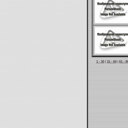
1 - 30
|
31 - 60
|
61 - 9