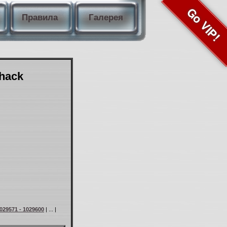
Go VIP!
Правила
Галерея
Shack
029571 - 1029600
| ... |