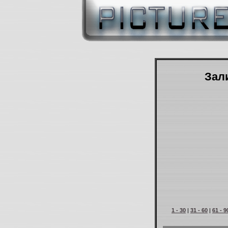
Зали
1 - 30
|
31 - 60
|
61 - 9