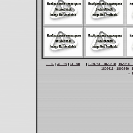
1 - 30
|
31 - 60
|
61 - 90
| ... |
1029781 - 1029810
|
1029811 
1802611 - 1802640
|
<< 