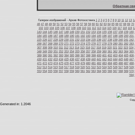
Обратная свя
Галереи изображений - Архив Фотохостинга
1
2
3
4
5
6
7
8
9
10
11
12
13
1
46
47
48
49
50
51
52
53
54
55
56
57
58
59
60
61
62
63
64
65
66
67
68
69
70
102
103
104
105
106
107
108
109
110
111
112
113
114
115
116
117
118
119
1
143
144
145
146
147
148
149
150
151
152
153
154
155
156
157
158
159
160
184
185
186
187
188
189
190
191
192
193
194
195
196
197
198
199
200
201
225
226
227
228
229
230
231
232
233
234
235
236
237
238
239
240
241
242
266
267
268
269
270
271
272
273
274
275
276
277
278
279
280
281
282
283
307
308
309
310
311
312
313
314
315
316
317
318
319
320
321
322
323
324
348
349
350
351
352
353
354
355
356
357
358
359
360
361
362
363
364
365
389
390
391
392
393
394
395
396
397
398
399
400
401
402
403
404
405
406
430
431
432
433
434
435
436
437
438
439
440
441
442
443
444
445
446
447
471
472
473
474
475
476
477
478
479
480
481
482
483
484
485
486
487
488
512
513
514
515
516
517
518
519
520
521
522
523
524
525
526
527
528
529
553
554
555
556
557
558
559
560
561
562
563
564
565
566
567
568
569
570
594
Copy
Generated in: 1.2046