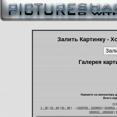
Залить Картинку - Х
Галерея карт
Нажмите на миниатюру д
Всего кар
<< 
1 - 30
|
31 - 60
|
61 - 90
| ... |
1029781 - 1029810
|
1029811 
1802611 - 1802640
|