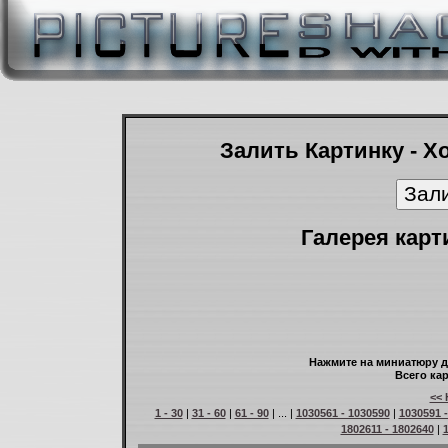
Залить Картинку - Х
Галерея карт
Нажмите на миниатюру д
Всего кар
<< 
1 - 30
|
31 - 60
|
61 - 90
| ... |
1030561 - 1030590
|
1030591 
1802611 - 1802640
|