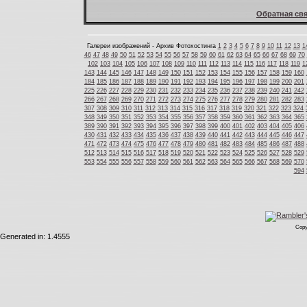
Обратная свя
Галереи изображений - Архив Фотохостинга
1
2
3
4
5
6
7
8
9
10
11
12
13
1
46
47
48
49
50
51
52
53
54
55
56
57
58
59
60
61
62
63
64
65
66
67
68
69
70
102
103
104
105
106
107
108
109
110
111
112
113
114
115
116
117
118
119
1
143
144
145
146
147
148
149
150
151
152
153
154
155
156
157
158
159
160
184
185
186
187
188
189
190
191
192
193
194
195
196
197
198
199
200
201
225
226
227
228
229
230
231
232
233
234
235
236
237
238
239
240
241
242
266
267
268
269
270
271
272
273
274
275
276
277
278
279
280
281
282
283
307
308
309
310
311
312
313
314
315
316
317
318
319
320
321
322
323
324
348
349
350
351
352
353
354
355
356
357
358
359
360
361
362
363
364
365
389
390
391
392
393
394
395
396
397
398
399
400
401
402
403
404
405
406
430
431
432
433
434
435
436
437
438
439
440
441
442
443
444
445
446
447
471
472
473
474
475
476
477
478
479
480
481
482
483
484
485
486
487
488
512
513
514
515
516
517
518
519
520
521
522
523
524
525
526
527
528
529
553
554
555
556
557
558
559
560
561
562
563
564
565
566
567
568
569
570
594
Copy
Generated in: 1.4555