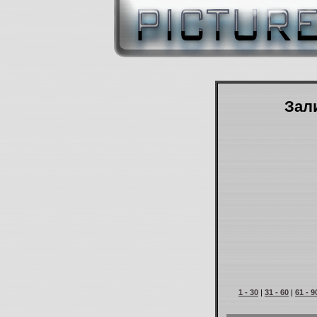
Зали
1 - 30
|
31 - 60
|
61 - 9