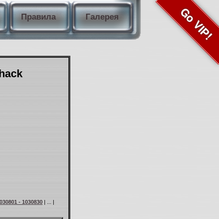
Go VIP!
Правила
Галерея
Shack
030801 - 1030830
| ... |