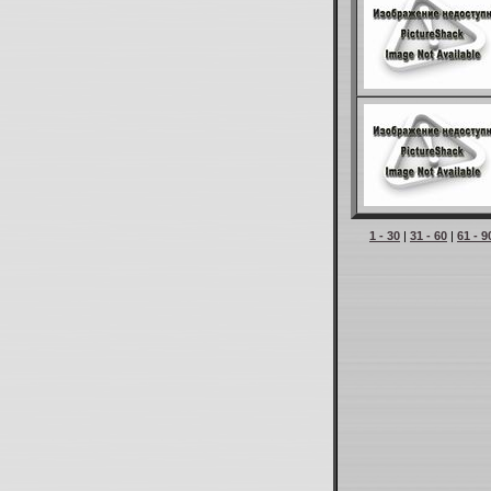
1 - 30
|
31 - 60
|
61 - 9