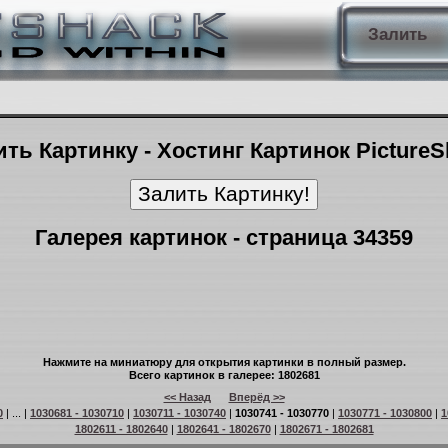
Залить
ть Картинку - Хостинг Картинок Picture
Галерея картинок - страница 34359
Нажмите на миниатюру для открытия картинки в полный размер.
Всего картинок в галерее: 1802681
<< Назад
Вперёд >>
0
| ... |
1030681 - 1030710
|
1030711 - 1030740
|
1030741 - 1030770
|
1030771 - 1030800
|
1
1802611 - 1802640
|
1802641 - 1802670
|
1802671 - 1802681