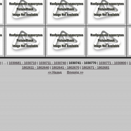
0
| ... |
1030681 - 1030710
|
1030711 - 1030740
|
1030741 - 1030770
|
1030771 - 1030800
|
1
1802611 - 1802640
|
1802641 - 1802670
|
1802671 - 1802681
<< Назад
Вперёд >>