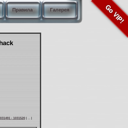
Go VIP!
Правила
Галерея
Shack
031491 - 1031520
| ... |