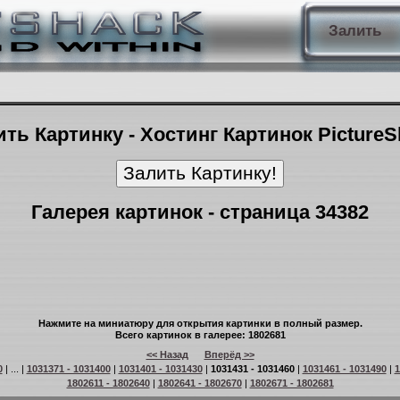
Залить
ть Картинку - Хостинг Картинок Picture
Галерея картинок - страница 34382
Нажмите на миниатюру для открытия картинки в полный размер.
Всего картинок в галерее: 1802681
<< Назад
Вперёд >>
0
| ... |
1031371 - 1031400
|
1031401 - 1031430
|
1031431 - 1031460
|
1031461 - 1031490
|
1
1802611 - 1802640
|
1802641 - 1802670
|
1802671 - 1802681