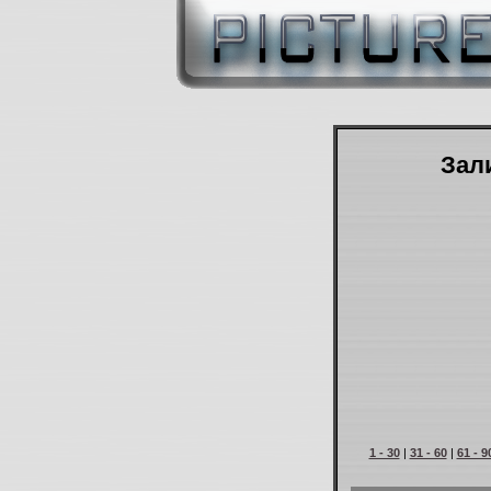
Зали
1 - 30
|
31 - 60
|
61 - 9