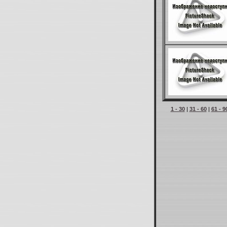
1 - 30
|
31 - 60
|
61 - 9