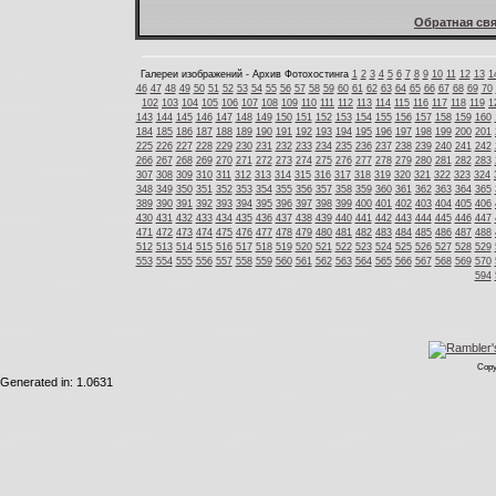
Обратная свя
Галереи изображений - Архив Фотохостинга
1
2
3
4
5
6
7
8
9
10
11
12
13
1
46
47
48
49
50
51
52
53
54
55
56
57
58
59
60
61
62
63
64
65
66
67
68
69
70
102
103
104
105
106
107
108
109
110
111
112
113
114
115
116
117
118
119
1
143
144
145
146
147
148
149
150
151
152
153
154
155
156
157
158
159
160
184
185
186
187
188
189
190
191
192
193
194
195
196
197
198
199
200
201
225
226
227
228
229
230
231
232
233
234
235
236
237
238
239
240
241
242
266
267
268
269
270
271
272
273
274
275
276
277
278
279
280
281
282
283
307
308
309
310
311
312
313
314
315
316
317
318
319
320
321
322
323
324
348
349
350
351
352
353
354
355
356
357
358
359
360
361
362
363
364
365
389
390
391
392
393
394
395
396
397
398
399
400
401
402
403
404
405
406
430
431
432
433
434
435
436
437
438
439
440
441
442
443
444
445
446
447
471
472
473
474
475
476
477
478
479
480
481
482
483
484
485
486
487
488
512
513
514
515
516
517
518
519
520
521
522
523
524
525
526
527
528
529
553
554
555
556
557
558
559
560
561
562
563
564
565
566
567
568
569
570
594
Copy
Generated in: 1.0631