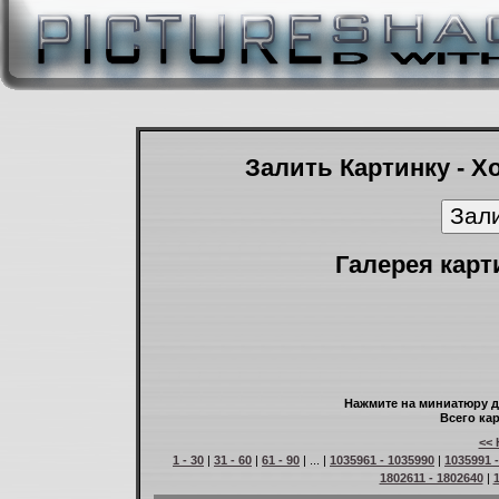
Залить Картинку - Х
Галерея карт
Нажмите на миниатюру д
Всего кар
<< 
1 - 30
|
31 - 60
|
61 - 90
| ... |
1035961 - 1035990
|
1035991 
1802611 - 1802640
|