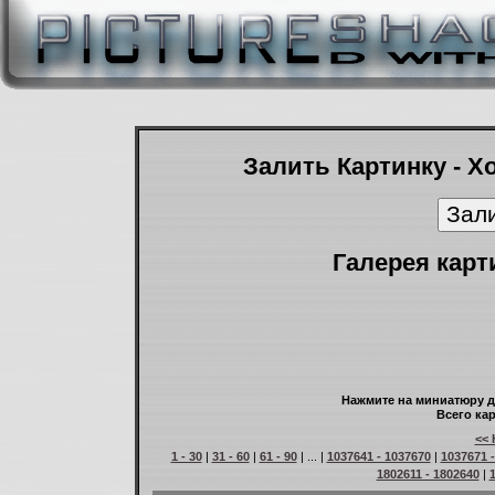
Залить Картинку - Х
Галерея карт
Нажмите на миниатюру д
Всего кар
<< 
1 - 30
|
31 - 60
|
61 - 90
| ... |
1037641 - 1037670
|
1037671 
1802611 - 1802640
|