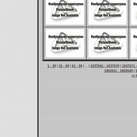
1 - 30
|
31 - 60
|
61 - 90
| ... |
1037641 - 1037670
|
1037671 
1802611 - 1802640
|
<< 