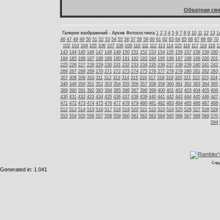
Обратная свя
Галереи изображений - Архив Фотохостинга
1
2
3
4
5
6
7
8
9
10
11
12
13
1
46
47
48
49
50
51
52
53
54
55
56
57
58
59
60
61
62
63
64
65
66
67
68
69
70
102
103
104
105
106
107
108
109
110
111
112
113
114
115
116
117
118
119
1
143
144
145
146
147
148
149
150
151
152
153
154
155
156
157
158
159
160
184
185
186
187
188
189
190
191
192
193
194
195
196
197
198
199
200
201
225
226
227
228
229
230
231
232
233
234
235
236
237
238
239
240
241
242
266
267
268
269
270
271
272
273
274
275
276
277
278
279
280
281
282
283
307
308
309
310
311
312
313
314
315
316
317
318
319
320
321
322
323
324
348
349
350
351
352
353
354
355
356
357
358
359
360
361
362
363
364
365
389
390
391
392
393
394
395
396
397
398
399
400
401
402
403
404
405
406
430
431
432
433
434
435
436
437
438
439
440
441
442
443
444
445
446
447
471
472
473
474
475
476
477
478
479
480
481
482
483
484
485
486
487
488
512
513
514
515
516
517
518
519
520
521
522
523
524
525
526
527
528
529
553
554
555
556
557
558
559
560
561
562
563
564
565
566
567
568
569
570
594
Copy
Generated in: 1.041