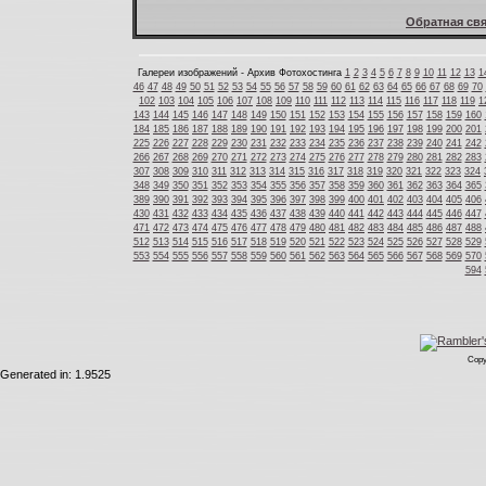
Обратная свя
Галереи изображений - Архив Фотохостинга
1
2
3
4
5
6
7
8
9
10
11
12
13
1
46
47
48
49
50
51
52
53
54
55
56
57
58
59
60
61
62
63
64
65
66
67
68
69
70
102
103
104
105
106
107
108
109
110
111
112
113
114
115
116
117
118
119
1
143
144
145
146
147
148
149
150
151
152
153
154
155
156
157
158
159
160
184
185
186
187
188
189
190
191
192
193
194
195
196
197
198
199
200
201
225
226
227
228
229
230
231
232
233
234
235
236
237
238
239
240
241
242
266
267
268
269
270
271
272
273
274
275
276
277
278
279
280
281
282
283
307
308
309
310
311
312
313
314
315
316
317
318
319
320
321
322
323
324
348
349
350
351
352
353
354
355
356
357
358
359
360
361
362
363
364
365
389
390
391
392
393
394
395
396
397
398
399
400
401
402
403
404
405
406
430
431
432
433
434
435
436
437
438
439
440
441
442
443
444
445
446
447
471
472
473
474
475
476
477
478
479
480
481
482
483
484
485
486
487
488
512
513
514
515
516
517
518
519
520
521
522
523
524
525
526
527
528
529
553
554
555
556
557
558
559
560
561
562
563
564
565
566
567
568
569
570
594
Copy
Generated in: 1.9525