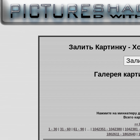
Залить Картинку - Х
Галерея карт
Нажмите на миниатюру д
Всего кар
<< 
1 - 30
|
31 - 60
|
61 - 90
| ... |
1042351 - 1042380
|
1042381 
1802611 - 1802640
|