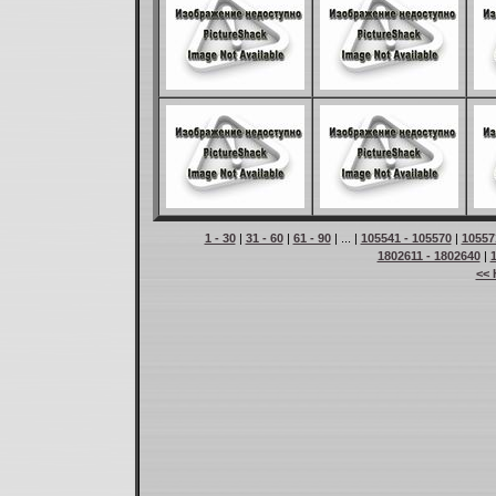
1 - 30
|
31 - 60
|
61 - 90
| ... |
105541 - 105570
|
10557
1802611 - 1802640
|
<< 