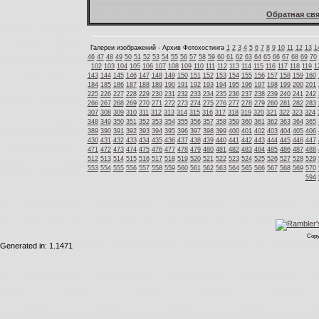
Обратная свя
Галереи изображений - Архив Фотохостинга
1
2
3
4
5
6
7
8
9
10
11
12
13
1
46
47
48
49
50
51
52
53
54
55
56
57
58
59
60
61
62
63
64
65
66
67
68
69
70
102
103
104
105
106
107
108
109
110
111
112
113
114
115
116
117
118
119
1
143
144
145
146
147
148
149
150
151
152
153
154
155
156
157
158
159
160
184
185
186
187
188
189
190
191
192
193
194
195
196
197
198
199
200
201
225
226
227
228
229
230
231
232
233
234
235
236
237
238
239
240
241
242
266
267
268
269
270
271
272
273
274
275
276
277
278
279
280
281
282
283
307
308
309
310
311
312
313
314
315
316
317
318
319
320
321
322
323
324
348
349
350
351
352
353
354
355
356
357
358
359
360
361
362
363
364
365
389
390
391
392
393
394
395
396
397
398
399
400
401
402
403
404
405
406
430
431
432
433
434
435
436
437
438
439
440
441
442
443
444
445
446
447
471
472
473
474
475
476
477
478
479
480
481
482
483
484
485
486
487
488
512
513
514
515
516
517
518
519
520
521
522
523
524
525
526
527
528
529
553
554
555
556
557
558
559
560
561
562
563
564
565
566
567
568
569
570
594
Copy
Generated in: 1.1471