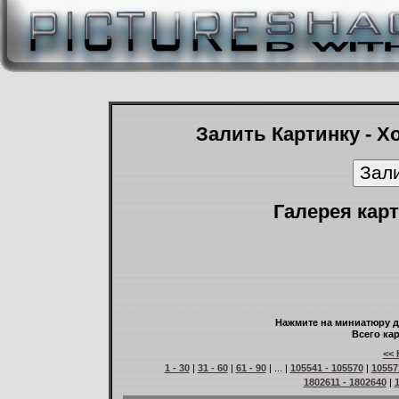
Залить Картинку - Х
Галерея карт
Нажмите на миниатюру д
Всего кар
<< 
1 - 30
|
31 - 60
|
61 - 90
| ... |
105541 - 105570
|
10557
1802611 - 1802640
|