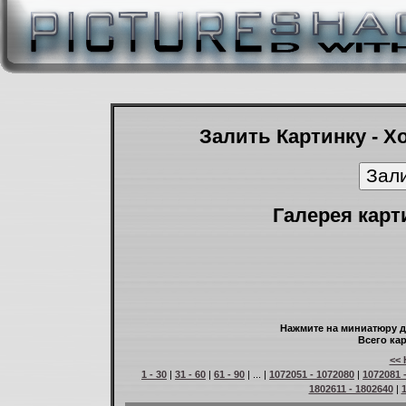
Залить Картинку - Х
Галерея карт
Нажмите на миниатюру д
Всего кар
<< 
1 - 30
|
31 - 60
|
61 - 90
| ... |
1072051 - 1072080
|
1072081 
1802611 - 1802640
|