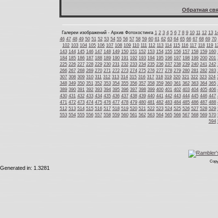
Обратная свя
Галереи изображений - Архив Фотохостинга
1
2
3
4
5
6
7
8
9
10
11
12
13
1
46
47
48
49
50
51
52
53
54
55
56
57
58
59
60
61
62
63
64
65
66
67
68
69
70
102
103
104
105
106
107
108
109
110
111
112
113
114
115
116
117
118
119
1
143
144
145
146
147
148
149
150
151
152
153
154
155
156
157
158
159
160
184
185
186
187
188
189
190
191
192
193
194
195
196
197
198
199
200
201
225
226
227
228
229
230
231
232
233
234
235
236
237
238
239
240
241
242
266
267
268
269
270
271
272
273
274
275
276
277
278
279
280
281
282
283
307
308
309
310
311
312
313
314
315
316
317
318
319
320
321
322
323
324
348
349
350
351
352
353
354
355
356
357
358
359
360
361
362
363
364
365
389
390
391
392
393
394
395
396
397
398
399
400
401
402
403
404
405
406
430
431
432
433
434
435
436
437
438
439
440
441
442
443
444
445
446
447
471
472
473
474
475
476
477
478
479
480
481
482
483
484
485
486
487
488
512
513
514
515
516
517
518
519
520
521
522
523
524
525
526
527
528
529
553
554
555
556
557
558
559
560
561
562
563
564
565
566
567
568
569
570
594
Copy
Generated in: 1.3281