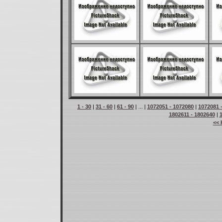
1 - 30
|
31 - 60
|
61 - 90
| ... |
1072051 - 1072080
|
1072081 
1802611 - 1802640
|
<< 