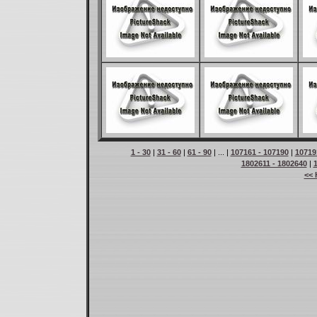
1 - 30
|
31 - 60
|
61 - 90
| ... |
107161 - 107190
|
10719
1802611 - 1802640
|
<< 