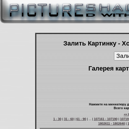
Залить Картинку - Х
Галерея карт
Нажмите на миниатюру д
Всего кар
<< 
1 - 30
|
31 - 60
|
61 - 90
| ... |
107161 - 107190
|
10719
1802611 - 1802640
|