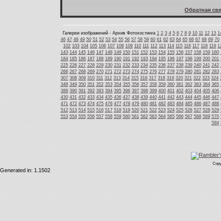
Обратная свя
Галереи изображений - Архив Фотохостинга
1
2
3
4
5
6
7
8
9
10
11
12
13
1
46
47
48
49
50
51
52
53
54
55
56
57
58
59
60
61
62
63
64
65
66
67
68
69
70
102
103
104
105
106
107
108
109
110
111
112
113
114
115
116
117
118
119
1
143
144
145
146
147
148
149
150
151
152
153
154
155
156
157
158
159
160
184
185
186
187
188
189
190
191
192
193
194
195
196
197
198
199
200
201
225
226
227
228
229
230
231
232
233
234
235
236
237
238
239
240
241
242
266
267
268
269
270
271
272
273
274
275
276
277
278
279
280
281
282
283
307
308
309
310
311
312
313
314
315
316
317
318
319
320
321
322
323
324
348
349
350
351
352
353
354
355
356
357
358
359
360
361
362
363
364
365
389
390
391
392
393
394
395
396
397
398
399
400
401
402
403
404
405
406
430
431
432
433
434
435
436
437
438
439
440
441
442
443
444
445
446
447
471
472
473
474
475
476
477
478
479
480
481
482
483
484
485
486
487
488
512
513
514
515
516
517
518
519
520
521
522
523
524
525
526
527
528
529
553
554
555
556
557
558
559
560
561
562
563
564
565
566
567
568
569
570
594
Copy
Generated in: 1.1502