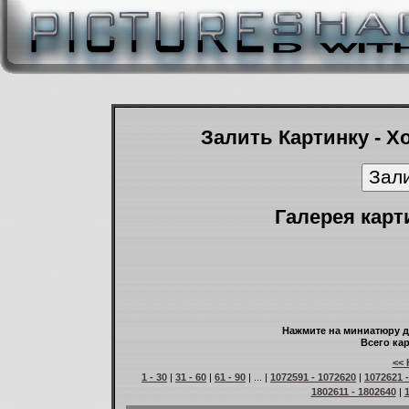
Залить Картинку - Х
Галерея карт
Нажмите на миниатюру д
Всего кар
<< 
1 - 30
|
31 - 60
|
61 - 90
| ... |
1072591 - 1072620
|
1072621 
1802611 - 1802640
|