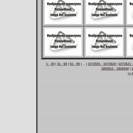
1 - 30
|
31 - 60
|
61 - 90
| ... |
1072591 - 1072620
|
1072621 
1802611 - 1802640
|
<< 