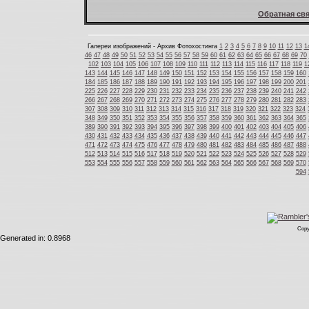
Обратная свя
Галереи изображений - Архив Фотохостинга
1
2
3
4
5
6
7
8
9
10
11
12
13
1
46
47
48
49
50
51
52
53
54
55
56
57
58
59
60
61
62
63
64
65
66
67
68
69
70
102
103
104
105
106
107
108
109
110
111
112
113
114
115
116
117
118
119
1
143
144
145
146
147
148
149
150
151
152
153
154
155
156
157
158
159
160
184
185
186
187
188
189
190
191
192
193
194
195
196
197
198
199
200
201
225
226
227
228
229
230
231
232
233
234
235
236
237
238
239
240
241
242
266
267
268
269
270
271
272
273
274
275
276
277
278
279
280
281
282
283
307
308
309
310
311
312
313
314
315
316
317
318
319
320
321
322
323
324
348
349
350
351
352
353
354
355
356
357
358
359
360
361
362
363
364
365
389
390
391
392
393
394
395
396
397
398
399
400
401
402
403
404
405
406
430
431
432
433
434
435
436
437
438
439
440
441
442
443
444
445
446
447
471
472
473
474
475
476
477
478
479
480
481
482
483
484
485
486
487
488
512
513
514
515
516
517
518
519
520
521
522
523
524
525
526
527
528
529
553
554
555
556
557
558
559
560
561
562
563
564
565
566
567
568
569
570
594
Copy
Generated in: 0.8968