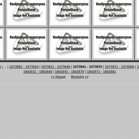
0
| ... |
1073881 - 1073910
|
1073911 - 1073940
|
1073941 - 1073970
|
1073971 - 1074000
|
1
1802611 - 1802640
|
1802641 - 1802670
|
1802671 - 1802681
<< Назад
Вперёд >>