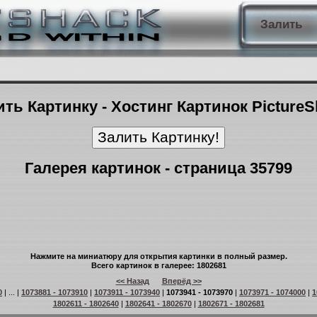
Залить
ть Картинку - Хостинг Картинок Picture
Галерея картинок - страница 35799
Нажмите на миниатюру для открытия картинки в полный размер.
Всего картинок в галерее: 1802681
<< Назад
Вперёд >>
0
| ... |
1073881 - 1073910
|
1073911 - 1073940
|
1073941 - 1073970
|
1073971 - 1074000
|
1
1802611 - 1802640
|
1802641 - 1802670
|
1802671 - 1802681