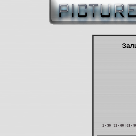
Зали
1 - 30
|
31 - 60
|
61 - 9