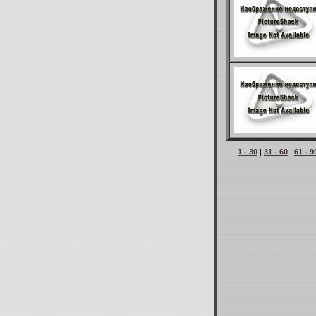
1 - 30
|
31 - 60
|
61 - 9