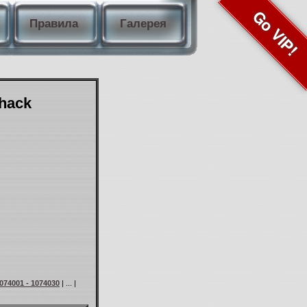
Go VIP!
Правила
Галерея
Shack
074001 - 1074030
| ... |