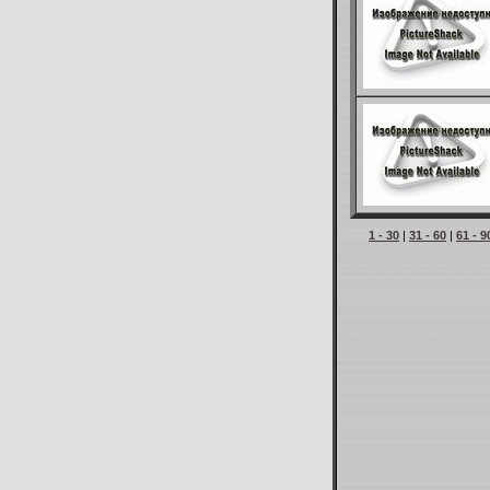
1 - 30
|
31 - 60
|
61 - 9