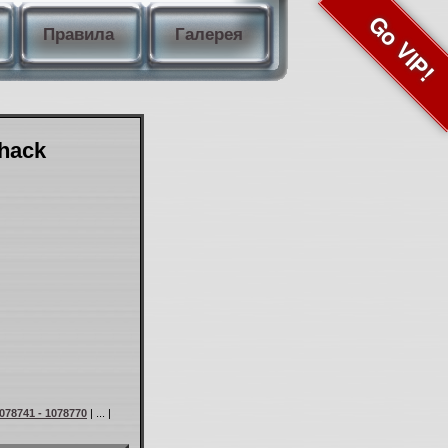
Go VIP!
Правила
Галерея
Shack
078741 - 1078770
| ... |