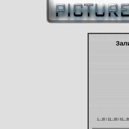
Зали
1 - 30
|
31 - 60
|
61 - 9