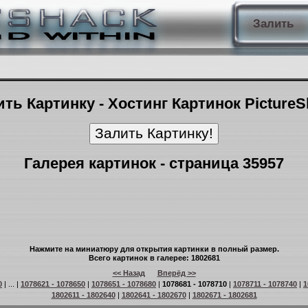
Залить
ть Картинку - Хостинг Картинок Picture
Галерея картинок - страница 35957
Нажмите на миниатюру для открытия картинки в полный размер.
Всего картинок в галерее: 1802681
<< Назад
Вперёд >>
0
| ... |
1078621 - 1078650
|
1078651 - 1078680
|
1078681 - 1078710
|
1078711 - 1078740
|
1
1802611 - 1802640
|
1802641 - 1802670
|
1802671 - 1802681