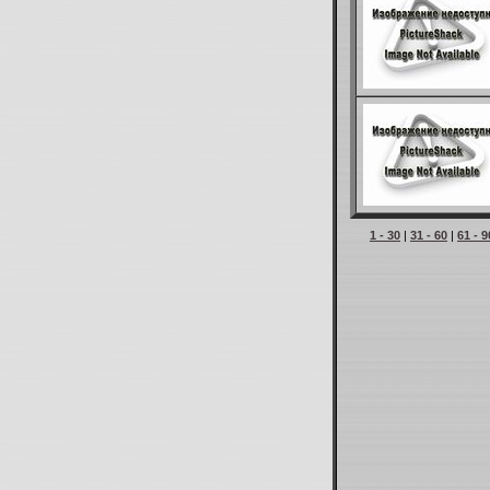
1 - 30
|
31 - 60
|
61 - 9