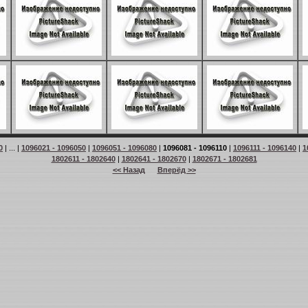
0
| ... |
1096021 - 1096050
|
1096051 - 1096080
|
1096081 - 1096110
|
1096111 - 1096140
|
1
1802611 - 1802640
|
1802641 - 1802670
|
1802671 - 1802681
<< Назад
Вперёд >>