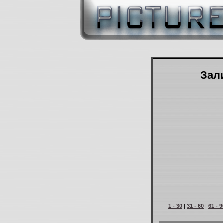
Зали
1 - 30
|
31 - 60
|
61 - 9