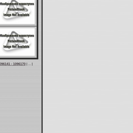
096141 - 1096170
| ... |