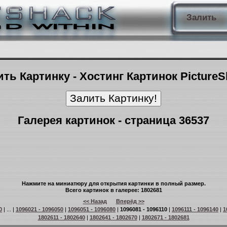
Залить
ть Картинку - Хостинг Картинок Picture
Галерея картинок - страница 36537
Нажмите на миниатюру для открытия картинки в полный размер.
Всего картинок в галерее: 1802681
<< Назад
Вперёд >>
0
| ... |
1096021 - 1096050
|
1096051 - 1096080
|
1096081 - 1096110
|
1096111 - 1096140
|
1
1802611 - 1802640
|
1802641 - 1802670
|
1802671 - 1802681