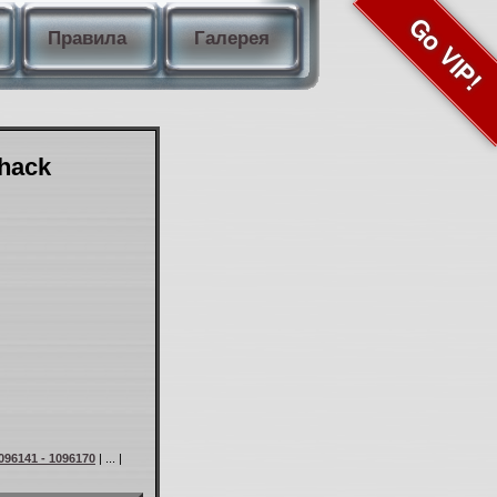
Go VIP!
Правила
Галерея
Shack
096141 - 1096170
| ... |