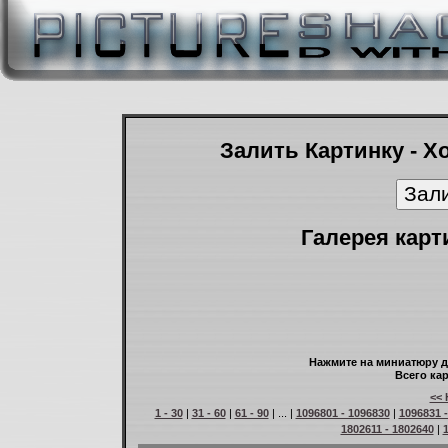
Залить Картинку - Х
Галерея карт
Нажмите на миниатюру д
Всего кар
<< 
1 - 30
|
31 - 60
|
61 - 90
| ... |
1096801 - 1096830
|
1096831 
1802611 - 1802640
|