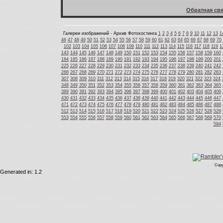
Обратная свя
Галереи изображений - Архив Фотохостинга
1
2
3
4
5
6
7
8
9
10
11
12
13
1
46
47
48
49
50
51
52
53
54
55
56
57
58
59
60
61
62
63
64
65
66
67
68
69
70
102
103
104
105
106
107
108
109
110
111
112
113
114
115
116
117
118
119
1
143
144
145
146
147
148
149
150
151
152
153
154
155
156
157
158
159
160
184
185
186
187
188
189
190
191
192
193
194
195
196
197
198
199
200
201
225
226
227
228
229
230
231
232
233
234
235
236
237
238
239
240
241
242
266
267
268
269
270
271
272
273
274
275
276
277
278
279
280
281
282
283
307
308
309
310
311
312
313
314
315
316
317
318
319
320
321
322
323
324
348
349
350
351
352
353
354
355
356
357
358
359
360
361
362
363
364
365
389
390
391
392
393
394
395
396
397
398
399
400
401
402
403
404
405
406
430
431
432
433
434
435
436
437
438
439
440
441
442
443
444
445
446
447
471
472
473
474
475
476
477
478
479
480
481
482
483
484
485
486
487
488
512
513
514
515
516
517
518
519
520
521
522
523
524
525
526
527
528
529
553
554
555
556
557
558
559
560
561
562
563
564
565
566
567
568
569
570
594
Copy
Generated in: 1.2