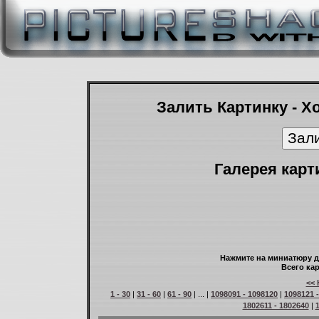
Залить Картинку - Х
Галерея карт
Нажмите на миниатюру д
Всего кар
<< 
1 - 30
|
31 - 60
|
61 - 90
| ... |
1098091 - 1098120
|
1098121 
1802611 - 1802640
|