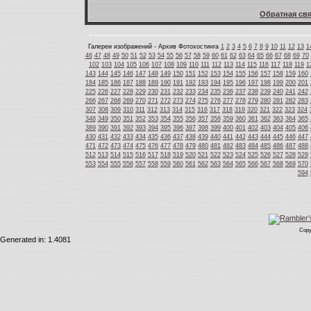
Обратная свя
Галереи изображений - Архив Фотохостинга
1
2
3
4
5
6
7
8
9
10
11
12
13
1
46
47
48
49
50
51
52
53
54
55
56
57
58
59
60
61
62
63
64
65
66
67
68
69
70
102
103
104
105
106
107
108
109
110
111
112
113
114
115
116
117
118
119
1
143
144
145
146
147
148
149
150
151
152
153
154
155
156
157
158
159
160
184
185
186
187
188
189
190
191
192
193
194
195
196
197
198
199
200
201
225
226
227
228
229
230
231
232
233
234
235
236
237
238
239
240
241
242
266
267
268
269
270
271
272
273
274
275
276
277
278
279
280
281
282
283
307
308
309
310
311
312
313
314
315
316
317
318
319
320
321
322
323
324
348
349
350
351
352
353
354
355
356
357
358
359
360
361
362
363
364
365
389
390
391
392
393
394
395
396
397
398
399
400
401
402
403
404
405
406
430
431
432
433
434
435
436
437
438
439
440
441
442
443
444
445
446
447
471
472
473
474
475
476
477
478
479
480
481
482
483
484
485
486
487
488
512
513
514
515
516
517
518
519
520
521
522
523
524
525
526
527
528
529
553
554
555
556
557
558
559
560
561
562
563
564
565
566
567
568
569
570
594
Copy
Generated in: 1.4081