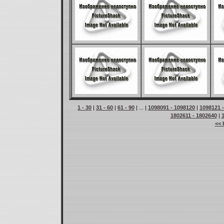
1 - 30
|
31 - 60
|
61 - 90
| ... |
1098091 - 1098120
|
1098121 
1802611 - 1802640
|
<< 