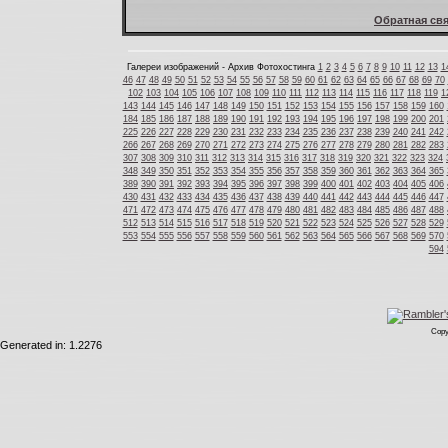
Обратная свя
Галереи изображений - Архив Фотохостинга
1
2
3
4
5
6
7
8
9
10
11
12
13
1
46
47
48
49
50
51
52
53
54
55
56
57
58
59
60
61
62
63
64
65
66
67
68
69
70
102
103
104
105
106
107
108
109
110
111
112
113
114
115
116
117
118
119
1
143
144
145
146
147
148
149
150
151
152
153
154
155
156
157
158
159
160
184
185
186
187
188
189
190
191
192
193
194
195
196
197
198
199
200
201
225
226
227
228
229
230
231
232
233
234
235
236
237
238
239
240
241
242
266
267
268
269
270
271
272
273
274
275
276
277
278
279
280
281
282
283
307
308
309
310
311
312
313
314
315
316
317
318
319
320
321
322
323
324
348
349
350
351
352
353
354
355
356
357
358
359
360
361
362
363
364
365
389
390
391
392
393
394
395
396
397
398
399
400
401
402
403
404
405
406
430
431
432
433
434
435
436
437
438
439
440
441
442
443
444
445
446
447
471
472
473
474
475
476
477
478
479
480
481
482
483
484
485
486
487
488
512
513
514
515
516
517
518
519
520
521
522
523
524
525
526
527
528
529
553
554
555
556
557
558
559
560
561
562
563
564
565
566
567
568
569
570
594
Copy
Generated in: 1.2276