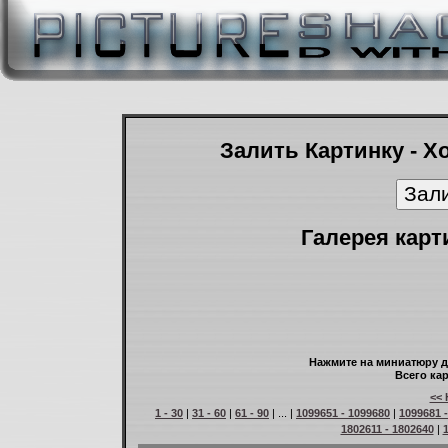
Залить Картинку - Х
Галерея карт
Нажмите на миниатюру д
Всего кар
<< 
1 - 30
|
31 - 60
|
61 - 90
| ... |
1099651 - 1099680
|
1099681 
1802611 - 1802640
|