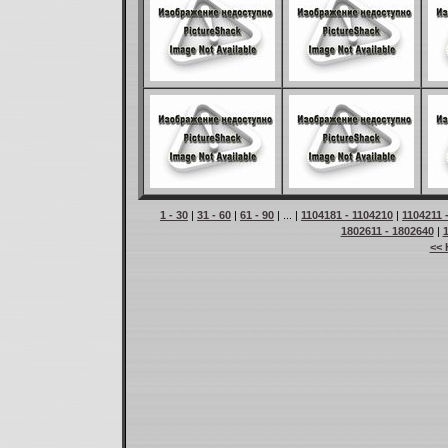
1 - 30
|
31 - 60
|
61 - 90
| ... |
1104181 - 1104210
|
1104211 
1802611 - 1802640
|
<< 