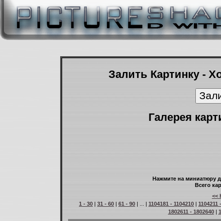
Залить Картинку - Х
Галерея карт
Нажмите на миниатюру д
Всего кар
<< 
1 - 30
|
31 - 60
|
61 - 90
| ... |
1104181 - 1104210
|
1104211 
1802611 - 1802640
|