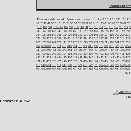
Обратная свя
Галереи изображений - Архив Фотохостинга
1
2
3
4
5
6
7
8
9
10
11
12
13
1
46
47
48
49
50
51
52
53
54
55
56
57
58
59
60
61
62
63
64
65
66
67
68
69
70
102
103
104
105
106
107
108
109
110
111
112
113
114
115
116
117
118
119
1
143
144
145
146
147
148
149
150
151
152
153
154
155
156
157
158
159
160
184
185
186
187
188
189
190
191
192
193
194
195
196
197
198
199
200
201
225
226
227
228
229
230
231
232
233
234
235
236
237
238
239
240
241
242
266
267
268
269
270
271
272
273
274
275
276
277
278
279
280
281
282
283
307
308
309
310
311
312
313
314
315
316
317
318
319
320
321
322
323
324
348
349
350
351
352
353
354
355
356
357
358
359
360
361
362
363
364
365
389
390
391
392
393
394
395
396
397
398
399
400
401
402
403
404
405
406
430
431
432
433
434
435
436
437
438
439
440
441
442
443
444
445
446
447
471
472
473
474
475
476
477
478
479
480
481
482
483
484
485
486
487
488
512
513
514
515
516
517
518
519
520
521
522
523
524
525
526
527
528
529
553
554
555
556
557
558
559
560
561
562
563
564
565
566
567
568
569
570
594
Copy
Generated in: 0.9752