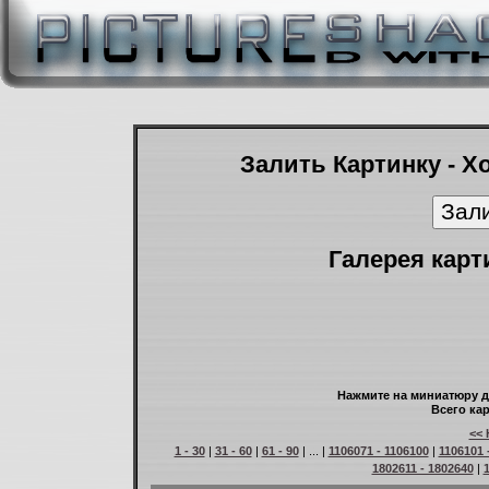
Залить Картинку - Х
Галерея карт
Нажмите на миниатюру д
Всего кар
<< 
1 - 30
|
31 - 60
|
61 - 90
| ... |
1106071 - 1106100
|
1106101 
1802611 - 1802640
|