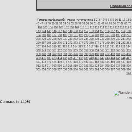
Обратная свя
Галереи изображений - Архив Фотохостинга
1
2
3
4
5
6
7
8
9
10
11
12
13
1
46
47
48
49
50
51
52
53
54
55
56
57
58
59
60
61
62
63
64
65
66
67
68
69
70
102
103
104
105
106
107
108
109
110
111
112
113
114
115
116
117
118
119
1
143
144
145
146
147
148
149
150
151
152
153
154
155
156
157
158
159
160
184
185
186
187
188
189
190
191
192
193
194
195
196
197
198
199
200
201
225
226
227
228
229
230
231
232
233
234
235
236
237
238
239
240
241
242
266
267
268
269
270
271
272
273
274
275
276
277
278
279
280
281
282
283
307
308
309
310
311
312
313
314
315
316
317
318
319
320
321
322
323
324
348
349
350
351
352
353
354
355
356
357
358
359
360
361
362
363
364
365
389
390
391
392
393
394
395
396
397
398
399
400
401
402
403
404
405
406
430
431
432
433
434
435
436
437
438
439
440
441
442
443
444
445
446
447
471
472
473
474
475
476
477
478
479
480
481
482
483
484
485
486
487
488
512
513
514
515
516
517
518
519
520
521
522
523
524
525
526
527
528
529
553
554
555
556
557
558
559
560
561
562
563
564
565
566
567
568
569
570
594
Copy
Generated in: 1.1939