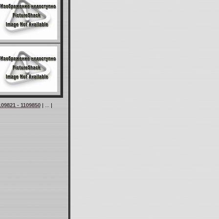
109821 - 1109850
| ... |