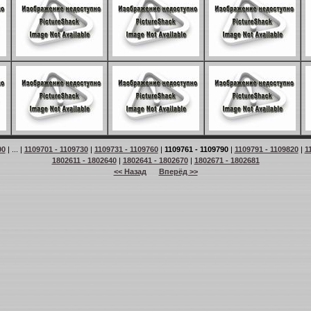
90
| ... |
1109701 - 1109730
|
1109731 - 1109760
|
1109761 - 1109790
|
1109791 - 1109820
|
1
1802611 - 1802640
|
1802641 - 1802670
|
1802671 - 1802681
<< Назад
Вперёд >>