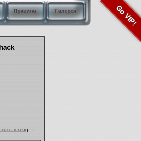
Go VIP!
Правила
Галерея
Shack
109821 - 1109850
| ... |