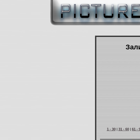
Зали
1 - 30
|
31 - 60
|
61 - 