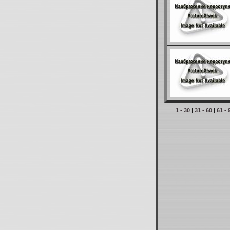
1 - 30
|
31 - 60
|
61 - 