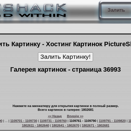
Залить
ть Картинку - Хостинг Картинок Picture
Галерея картинок - страница 36993
Нажмите на миниатюру для открытия картинки в полный размер.
Всего картинок в галерее: 1802681
<< Назад
Вперёд >>
90
| ... |
1109701 - 1109730
|
1109731 - 1109760
|
1109761 - 1109790
|
1109791 - 1109820
|
1
1802611 - 1802640
|
1802641 - 1802670
|
1802671 - 1802681