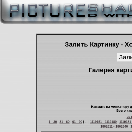
Залить Картинку - Х
Галерея карт
Нажмите на миниатюру д
Всего кар
<< 
1 - 30
|
31 - 60
|
61 - 90
| ... |
1119151 - 1119180
|
1119181 
1802611 - 1802640
|