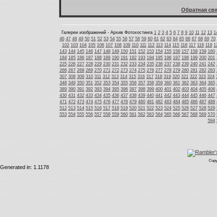
Обратная свя
Галереи изображений - Архив Фотохостинга
1
2
3
4
5
6
7
8
9
10
11
12
13
1
46
47
48
49
50
51
52
53
54
55
56
57
58
59
60
61
62
63
64
65
66
67
68
69
70
102
103
104
105
106
107
108
109
110
111
112
113
114
115
116
117
118
119
1
143
144
145
146
147
148
149
150
151
152
153
154
155
156
157
158
159
160
184
185
186
187
188
189
190
191
192
193
194
195
196
197
198
199
200
201
225
226
227
228
229
230
231
232
233
234
235
236
237
238
239
240
241
242
266
267
268
269
270
271
272
273
274
275
276
277
278
279
280
281
282
283
307
308
309
310
311
312
313
314
315
316
317
318
319
320
321
322
323
324
348
349
350
351
352
353
354
355
356
357
358
359
360
361
362
363
364
365
389
390
391
392
393
394
395
396
397
398
399
400
401
402
403
404
405
406
430
431
432
433
434
435
436
437
438
439
440
441
442
443
444
445
446
447
471
472
473
474
475
476
477
478
479
480
481
482
483
484
485
486
487
488
512
513
514
515
516
517
518
519
520
521
522
523
524
525
526
527
528
529
553
554
555
556
557
558
559
560
561
562
563
564
565
566
567
568
569
570
594
Copy
Generated in: 1.1178