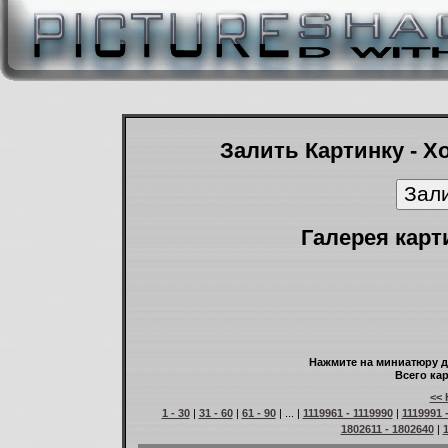
Залить Картинку - Х
Галерея карт
Нажмите на миниатюру д
Всего кар
<< 
1 - 30
|
31 - 60
|
61 - 90
| ... |
1119961 - 1119990
|
1119991 
1802611 - 1802640
|