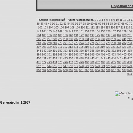
Обратная свя
Галереи изображений - Архив Фотохостинга
1
2
3
4
5
6
7
8
9
10
11
12
13
1
46
47
48
49
50
51
52
53
54
55
56
57
58
59
60
61
62
63
64
65
66
67
68
69
70
102
103
104
105
106
107
108
109
110
111
112
113
114
115
116
117
118
119
1
143
144
145
146
147
148
149
150
151
152
153
154
155
156
157
158
159
160
184
185
186
187
188
189
190
191
192
193
194
195
196
197
198
199
200
201
225
226
227
228
229
230
231
232
233
234
235
236
237
238
239
240
241
242
266
267
268
269
270
271
272
273
274
275
276
277
278
279
280
281
282
283
307
308
309
310
311
312
313
314
315
316
317
318
319
320
321
322
323
324
348
349
350
351
352
353
354
355
356
357
358
359
360
361
362
363
364
365
389
390
391
392
393
394
395
396
397
398
399
400
401
402
403
404
405
406
430
431
432
433
434
435
436
437
438
439
440
441
442
443
444
445
446
447
471
472
473
474
475
476
477
478
479
480
481
482
483
484
485
486
487
488
512
513
514
515
516
517
518
519
520
521
522
523
524
525
526
527
528
529
553
554
555
556
557
558
559
560
561
562
563
564
565
566
567
568
569
570
594
Copy
Generated in: 1.2977