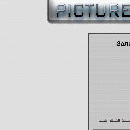
Зали
1 - 30
|
31 - 60
|
61 - 