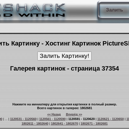
Залить
ть Картинку - Хостинг Картинок Picture
Галерея картинок - страница 37354
Нажмите на миниатюру для открытия картинки в полный размер.
Всего картинок в галерее: 1802681
<< Назад
Вперёд >>
90
| ... |
1120531 - 1120560
|
1120561 - 1120590
|
1120591 - 1120620
|
1120621 - 1120650
|
1
1802611 - 1802640
|
1802641 - 1802670
|
1802671 - 1802681