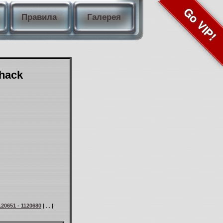
Go VIP!
Правила
Галерея
Shack
120651 - 1120680
| ... |