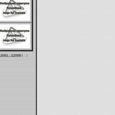
120651 - 1120680
| ... |