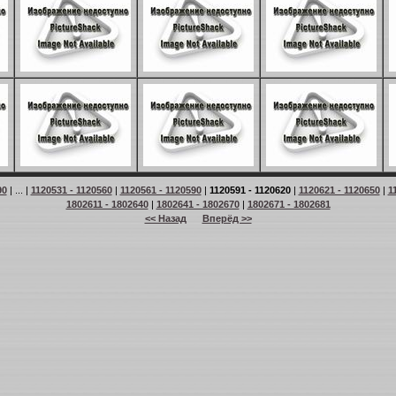
90
| ... |
1120531 - 1120560
|
1120561 - 1120590
|
1120591 - 1120620
|
1120621 - 1120650
|
1
1802611 - 1802640
|
1802641 - 1802670
|
1802671 - 1802681
<< Назад
Вперёд >>