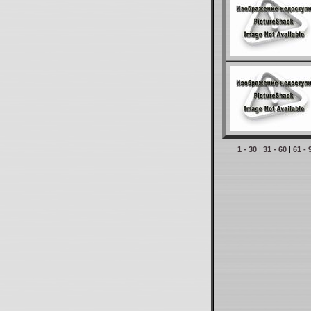
1 - 30
|
31 - 60
|
61 - 