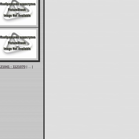
121041 - 1121070
| ... |