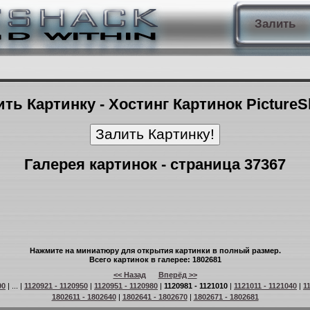
Залить
ть Картинку - Хостинг Картинок Picture
Галерея картинок - страница 37367
Нажмите на миниатюру для открытия картинки в полный размер.
Всего картинок в галерее: 1802681
<< Назад
Вперёд >>
90
| ... |
1120921 - 1120950
|
1120951 - 1120980
|
1120981 - 1121010
|
1121011 - 1121040
|
1
1802611 - 1802640
|
1802641 - 1802670
|
1802671 - 1802681