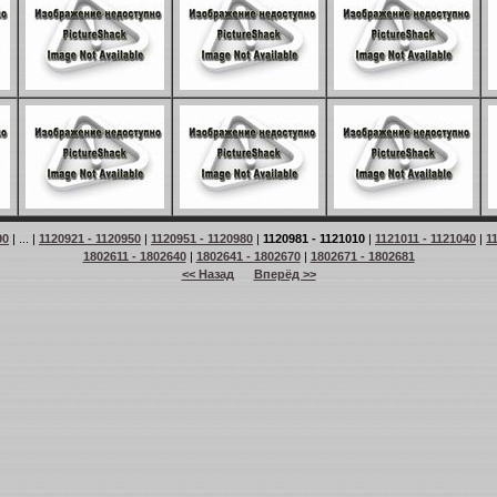
90
| ... |
1120921 - 1120950
|
1120951 - 1120980
|
1120981 - 1121010
|
1121011 - 1121040
|
1
1802611 - 1802640
|
1802641 - 1802670
|
1802671 - 1802681
<< Назад
Вперёд >>