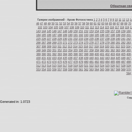
Обратная свя
Галереи изображений - Архив Фотохостинга
1
2
3
4
5
6
7
8
9
10
11
12
13
1
46
47
48
49
50
51
52
53
54
55
56
57
58
59
60
61
62
63
64
65
66
67
68
69
70
102
103
104
105
106
107
108
109
110
111
112
113
114
115
116
117
118
119
1
143
144
145
146
147
148
149
150
151
152
153
154
155
156
157
158
159
160
184
185
186
187
188
189
190
191
192
193
194
195
196
197
198
199
200
201
225
226
227
228
229
230
231
232
233
234
235
236
237
238
239
240
241
242
266
267
268
269
270
271
272
273
274
275
276
277
278
279
280
281
282
283
307
308
309
310
311
312
313
314
315
316
317
318
319
320
321
322
323
324
348
349
350
351
352
353
354
355
356
357
358
359
360
361
362
363
364
365
389
390
391
392
393
394
395
396
397
398
399
400
401
402
403
404
405
406
430
431
432
433
434
435
436
437
438
439
440
441
442
443
444
445
446
447
471
472
473
474
475
476
477
478
479
480
481
482
483
484
485
486
487
488
512
513
514
515
516
517
518
519
520
521
522
523
524
525
526
527
528
529
553
554
555
556
557
558
559
560
561
562
563
564
565
566
567
568
569
570
594
Copy
Generated in: 1.0723