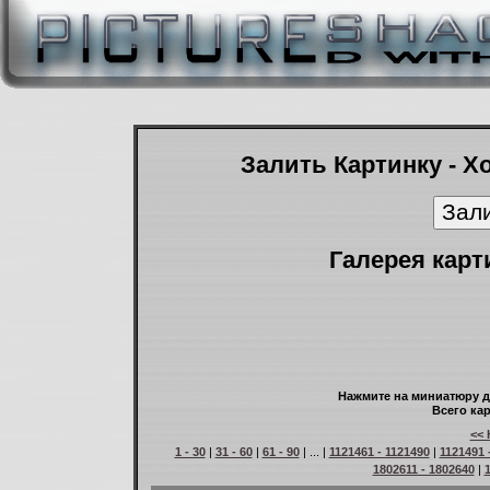
Залить Картинку - Х
Галерея карт
Нажмите на миниатюру д
Всего кар
<< 
1 - 30
|
31 - 60
|
61 - 90
| ... |
1121461 - 1121490
|
1121491 
1802611 - 1802640
|