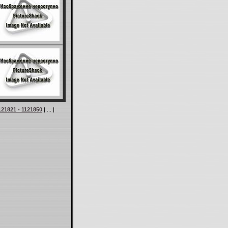
121821 - 1121850
| ... |