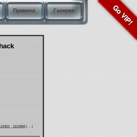
Go VIP!
Правила
Галерея
Shack
121821 - 1121850
| ... |