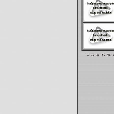
1 - 30
|
31 - 60
|
61 - 