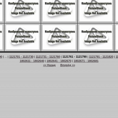
90
| ... |
1121701 - 1121730
|
1121731 - 1121760
|
1121761 - 1121790
|
1121791 - 1121820
|
1
1802611 - 1802640
|
1802641 - 1802670
|
1802671 - 1802681
<< Назад
Вперёд >>