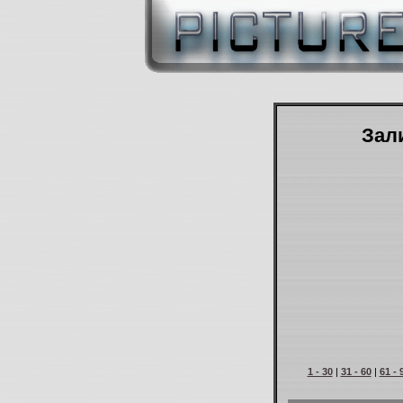
Зали
1 - 30
|
31 - 60
|
61 - 