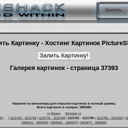
Залить
ть Картинку - Хостинг Картинок Picture
Галерея картинок - страница 37393
Нажмите на миниатюру для открытия картинки в полный размер.
Всего картинок в галерее: 1802681
<< Назад
Вперёд >>
90
| ... |
1121701 - 1121730
|
1121731 - 1121760
|
1121761 - 1121790
|
1121791 - 1121820
|
1
1802611 - 1802640
|
1802641 - 1802670
|
1802671 - 1802681