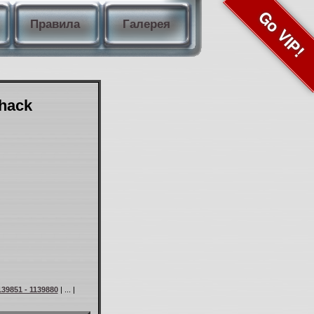
Go VIP!
Правила
Галерея
Shack
139851 - 1139880
| ... |