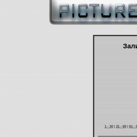
Зали
1 - 30
|
31 - 60
|
61 - 