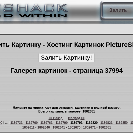
Залить
ть Картинку - Хостинг Картинок Picture
Галерея картинок - страница 37994
Нажмите на миниатюру для открытия картинки в полный размер.
Всего картинок в галерее: 1802681
<< Назад
Вперёд >>
90
| ... |
1139731 - 1139760
|
1139761 - 1139790
|
1139791 - 1139820
|
1139821 - 1139850
|
1
1802611 - 1802640
|
1802641 - 1802670
|
1802671 - 1802681