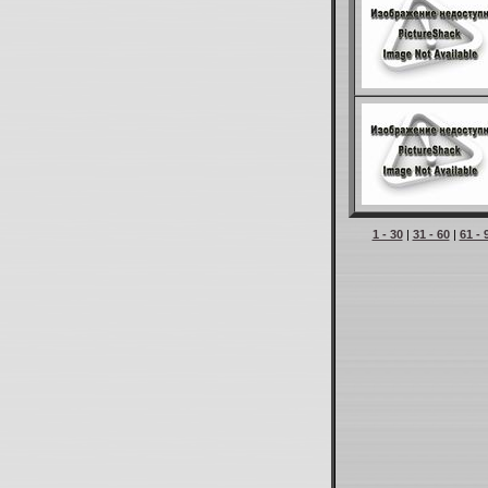
1 - 30
|
31 - 60
|
61 - 