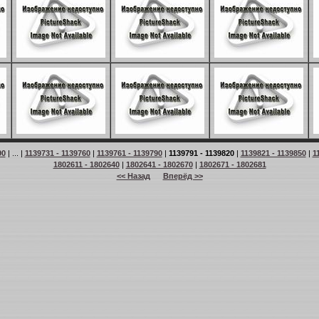
90
| ... |
1139731 - 1139760
|
1139761 - 1139790
|
1139791 - 1139820
|
1139821 - 1139850
|
1
1802611 - 1802640
|
1802641 - 1802670
|
1802671 - 1802681
<< Назад
Вперёд >>