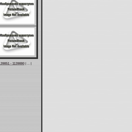
139851 - 1139880
| ... |