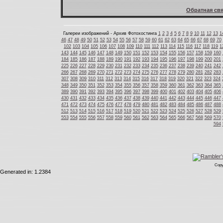
Обратная свя
Галереи изображений - Архив Фотохостинга
1
2
3
4
5
6
7
8
9
10
11
12
13
1
46
47
48
49
50
51
52
53
54
55
56
57
58
59
60
61
62
63
64
65
66
67
68
69
70
102
103
104
105
106
107
108
109
110
111
112
113
114
115
116
117
118
119
1
143
144
145
146
147
148
149
150
151
152
153
154
155
156
157
158
159
160
184
185
186
187
188
189
190
191
192
193
194
195
196
197
198
199
200
201
225
226
227
228
229
230
231
232
233
234
235
236
237
238
239
240
241
242
266
267
268
269
270
271
272
273
274
275
276
277
278
279
280
281
282
283
307
308
309
310
311
312
313
314
315
316
317
318
319
320
321
322
323
324
348
349
350
351
352
353
354
355
356
357
358
359
360
361
362
363
364
365
389
390
391
392
393
394
395
396
397
398
399
400
401
402
403
404
405
406
430
431
432
433
434
435
436
437
438
439
440
441
442
443
444
445
446
447
471
472
473
474
475
476
477
478
479
480
481
482
483
484
485
486
487
488
512
513
514
515
516
517
518
519
520
521
522
523
524
525
526
527
528
529
553
554
555
556
557
558
559
560
561
562
563
564
565
566
567
568
569
570
594
Copy
Generated in: 1.2384