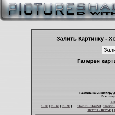
Залить Картинку - Х
Галерея карт
Нажмите на миниатюру д
Всего кар
<< 
1 - 30
|
31 - 60
|
61 - 90
| ... |
1142191 - 1142220
|
1142221 
1802611 - 1802640
|