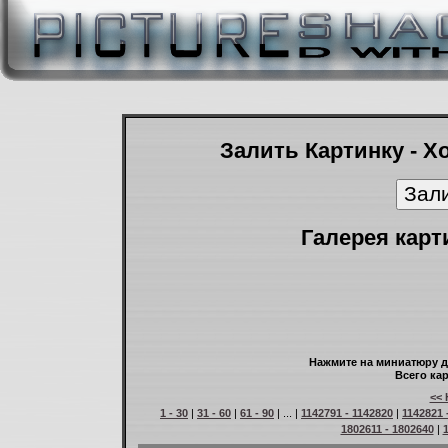
Залить Картинку - Х
Галерея карт
Нажмите на миниатюру д
Всего кар
<< 
1 - 30
|
31 - 60
|
61 - 90
| ... |
1142791 - 1142820
|
1142821 
1802611 - 1802640
|