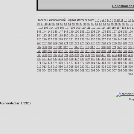
Обратная свя
Галереи изображений - Архив Фотохостинга
1
2
3
4
5
6
7
8
9
10
11
12
13
1
46
47
48
49
50
51
52
53
54
55
56
57
58
59
60
61
62
63
64
65
66
67
68
69
70
102
103
104
105
106
107
108
109
110
111
112
113
114
115
116
117
118
119
1
143
144
145
146
147
148
149
150
151
152
153
154
155
156
157
158
159
160
184
185
186
187
188
189
190
191
192
193
194
195
196
197
198
199
200
201
225
226
227
228
229
230
231
232
233
234
235
236
237
238
239
240
241
242
266
267
268
269
270
271
272
273
274
275
276
277
278
279
280
281
282
283
307
308
309
310
311
312
313
314
315
316
317
318
319
320
321
322
323
324
348
349
350
351
352
353
354
355
356
357
358
359
360
361
362
363
364
365
389
390
391
392
393
394
395
396
397
398
399
400
401
402
403
404
405
406
430
431
432
433
434
435
436
437
438
439
440
441
442
443
444
445
446
447
471
472
473
474
475
476
477
478
479
480
481
482
483
484
485
486
487
488
512
513
514
515
516
517
518
519
520
521
522
523
524
525
526
527
528
529
553
554
555
556
557
558
559
560
561
562
563
564
565
566
567
568
569
570
594
Copy
Generated in: 1.3323