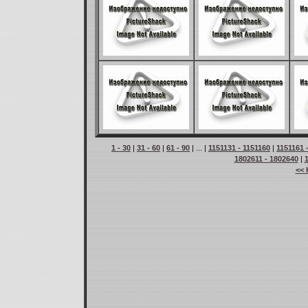
1 - 30
|
31 - 60
|
61 - 90
| ... |
1151131 - 1151160
|
1151161 
1802611 - 1802640
|
<< 