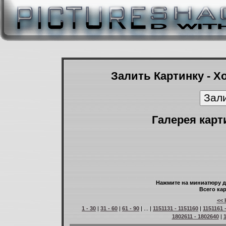
Залить Картинку - Х
Галерея карт
Нажмите на миниатюру д
Всего кар
<< 
1 - 30
|
31 - 60
|
61 - 90
| ... |
1151131 - 1151160
|
1151161 
1802611 - 1802640
|