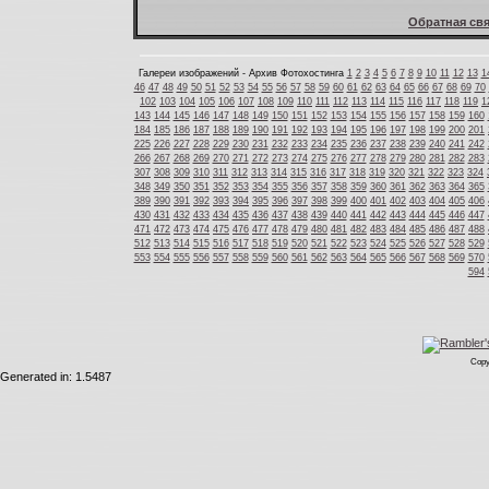
Обратная свя
Галереи изображений - Архив Фотохостинга
1
2
3
4
5
6
7
8
9
10
11
12
13
1
46
47
48
49
50
51
52
53
54
55
56
57
58
59
60
61
62
63
64
65
66
67
68
69
70
102
103
104
105
106
107
108
109
110
111
112
113
114
115
116
117
118
119
1
143
144
145
146
147
148
149
150
151
152
153
154
155
156
157
158
159
160
184
185
186
187
188
189
190
191
192
193
194
195
196
197
198
199
200
201
225
226
227
228
229
230
231
232
233
234
235
236
237
238
239
240
241
242
266
267
268
269
270
271
272
273
274
275
276
277
278
279
280
281
282
283
307
308
309
310
311
312
313
314
315
316
317
318
319
320
321
322
323
324
348
349
350
351
352
353
354
355
356
357
358
359
360
361
362
363
364
365
389
390
391
392
393
394
395
396
397
398
399
400
401
402
403
404
405
406
430
431
432
433
434
435
436
437
438
439
440
441
442
443
444
445
446
447
471
472
473
474
475
476
477
478
479
480
481
482
483
484
485
486
487
488
512
513
514
515
516
517
518
519
520
521
522
523
524
525
526
527
528
529
553
554
555
556
557
558
559
560
561
562
563
564
565
566
567
568
569
570
594
Copy
Generated in: 1.5487