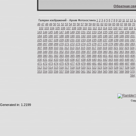
Обратная свя
Галереи изображений - Архив Фотохостинга
1
2
3
4
5
6
7
8
9
10
11
12
13
1
46
47
48
49
50
51
52
53
54
55
56
57
58
59
60
61
62
63
64
65
66
67
68
69
70
102
103
104
105
106
107
108
109
110
111
112
113
114
115
116
117
118
119
1
143
144
145
146
147
148
149
150
151
152
153
154
155
156
157
158
159
160
184
185
186
187
188
189
190
191
192
193
194
195
196
197
198
199
200
201
225
226
227
228
229
230
231
232
233
234
235
236
237
238
239
240
241
242
266
267
268
269
270
271
272
273
274
275
276
277
278
279
280
281
282
283
307
308
309
310
311
312
313
314
315
316
317
318
319
320
321
322
323
324
348
349
350
351
352
353
354
355
356
357
358
359
360
361
362
363
364
365
389
390
391
392
393
394
395
396
397
398
399
400
401
402
403
404
405
406
430
431
432
433
434
435
436
437
438
439
440
441
442
443
444
445
446
447
471
472
473
474
475
476
477
478
479
480
481
482
483
484
485
486
487
488
512
513
514
515
516
517
518
519
520
521
522
523
524
525
526
527
528
529
553
554
555
556
557
558
559
560
561
562
563
564
565
566
567
568
569
570
594
Copy
Generated in: 1.2199