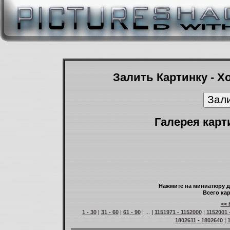
Залить Картинку - Х
Галерея карт
Нажмите на миниатюру д
Всего кар
<< 
1 - 30
|
31 - 60
|
61 - 90
| ... |
1151971 - 1152000
|
1152001 
1802611 - 1802640
|