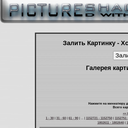
Залить Картинку - Х
Галерея карт
Нажмите на миниатюру д
Всего кар
<< 
1 - 30
|
31 - 60
|
61 - 90
| ... |
1152721 - 1152750
|
1152751 
1802611 - 1802640
|