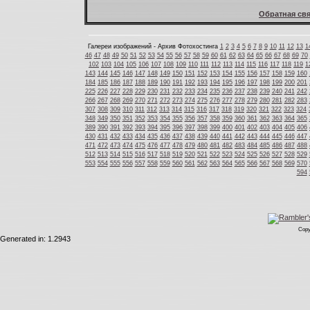
Обратная свя
Галереи изображений - Архив Фотохостинга
1
2
3
4
5
6
7
8
9
10
11
12
13
1
46
47
48
49
50
51
52
53
54
55
56
57
58
59
60
61
62
63
64
65
66
67
68
69
70
102
103
104
105
106
107
108
109
110
111
112
113
114
115
116
117
118
119
1
143
144
145
146
147
148
149
150
151
152
153
154
155
156
157
158
159
160
184
185
186
187
188
189
190
191
192
193
194
195
196
197
198
199
200
201
225
226
227
228
229
230
231
232
233
234
235
236
237
238
239
240
241
242
266
267
268
269
270
271
272
273
274
275
276
277
278
279
280
281
282
283
307
308
309
310
311
312
313
314
315
316
317
318
319
320
321
322
323
324
348
349
350
351
352
353
354
355
356
357
358
359
360
361
362
363
364
365
389
390
391
392
393
394
395
396
397
398
399
400
401
402
403
404
405
406
430
431
432
433
434
435
436
437
438
439
440
441
442
443
444
445
446
447
471
472
473
474
475
476
477
478
479
480
481
482
483
484
485
486
487
488
512
513
514
515
516
517
518
519
520
521
522
523
524
525
526
527
528
529
553
554
555
556
557
558
559
560
561
562
563
564
565
566
567
568
569
570
594
Copy
Generated in: 1.2943