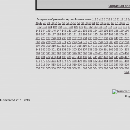
Обратная свя
Галереи изображений - Архив Фотохостинга
1
2
3
4
5
6
7
8
9
10
11
12
13
1
46
47
48
49
50
51
52
53
54
55
56
57
58
59
60
61
62
63
64
65
66
67
68
69
70
102
103
104
105
106
107
108
109
110
111
112
113
114
115
116
117
118
119
1
143
144
145
146
147
148
149
150
151
152
153
154
155
156
157
158
159
160
184
185
186
187
188
189
190
191
192
193
194
195
196
197
198
199
200
201
225
226
227
228
229
230
231
232
233
234
235
236
237
238
239
240
241
242
266
267
268
269
270
271
272
273
274
275
276
277
278
279
280
281
282
283
307
308
309
310
311
312
313
314
315
316
317
318
319
320
321
322
323
324
348
349
350
351
352
353
354
355
356
357
358
359
360
361
362
363
364
365
389
390
391
392
393
394
395
396
397
398
399
400
401
402
403
404
405
406
430
431
432
433
434
435
436
437
438
439
440
441
442
443
444
445
446
447
471
472
473
474
475
476
477
478
479
480
481
482
483
484
485
486
487
488
512
513
514
515
516
517
518
519
520
521
522
523
524
525
526
527
528
529
553
554
555
556
557
558
559
560
561
562
563
564
565
566
567
568
569
570
594
Copy
Generated in: 1.5038