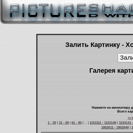
Залить Картинку - Х
Галерея карт
Нажмите на миниатюру д
Всего кар
<< 
1 - 30
|
31 - 60
|
61 - 90
| ... |
1153111 - 1153140
|
1153141 
1802611 - 1802640
|