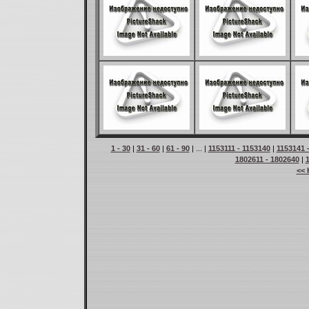
1 - 30
|
31 - 60
|
61 - 90
| ... |
1153111 - 1153140
|
1153141 
1802611 - 1802640
|
<< 